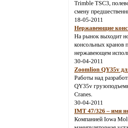
Trimble TSC3, полев
смену предшественни
18-05-2011
Нержавеющие консо
На рынок выходит но
консольных кранов п
нержавеющем испол
30-04-2011
Zoomlion QY35v дл
Работы над разработ
QY35v грузоподъемн
Cranes.
30-04-2011
IMT 47/326 – имя 
Компанией Iowa Mold
манипуляторная уста