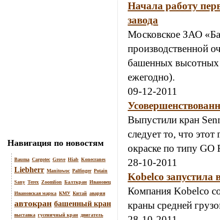
Начала работу пер
завода
Московское ЗАО «Ба
производственной о
башенных высотных к
ежегодно).
09-12-2011
Усовершенствованн
Выпустили кран Sen
следует то, что этот
Навигация по новостям
окраске по типу GO 
Bauma
Cargotec
Grove
Hiab
Konecranes
28-10-2011
Liebherr
Manitowoc
Palfinger
Potain
Kobelco запустила 
Sany
Terex
Zoomlion
Балткран
Ивановец
Компания Kobelco со
Ивановская марка
КМУ
Китай
авария
автокран
башенный кран
краны средней грузо
выставка
гусеничный кран
двигатель
28-10-2011