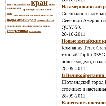
кран
завод
козловой кран
кран-
На американский р
манипулятор
крановщик
краны
мини
Специалисты компани
кран
морской кран
мостовой кран
отчет
Северной Америки н
подъемный кран
портовый кран
QUY350.
производство
промышленность
рынок
спецтехника
статистика
28-10-2011
Новые китайские к
Компания Terex Cran
тонный Toplift 055G
новые модели, создан
28-09-2011
В Великобритании 
Шотландский город 
стоечных и настенны
28-09-2011
Konecranes постави