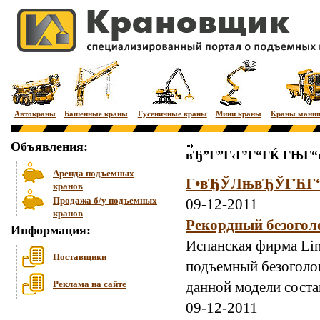
Автокраны
Башенные краны
Гусеничные краны
Мини краны
Краны мани
Объявления:
вЂ”Г”Г‹Г’Г“ГЌ ГЊГ“
Аренда подъемных
Г•вЂЎЛњвЂЎГЋГ
кранов
Продажа б/у подъемных
09-12-2011
кранов
Рекордный безогол
Информация:
Испанская фирма Li
Поставщики
подъемный безоголо
Реклама на сайте
данной модели состав
09-12-2011