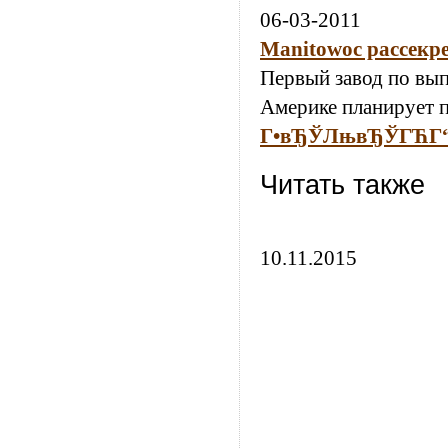
06-03-2011
Manitowoc рассекр
Первый завод по вы
Америке планирует п
Г•вЂЎЛњвЂЎГЋГ
Читать также
10.11.2015