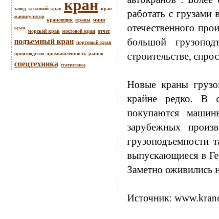
кран
завод
козловой кран
кран-
работать с грузами 
манипулятор
крановщик
краны
мини
отечественного прои
кран
морской кран
мостовой кран
отчет
большой грузопод
подъемный кран
портовый кран
строительстве, спро
производство
промышленность
рынок
спецтехника
статистика
Новые краны грузо
крайне редко. В 
покупаются машин
зарубежных произ
грузоподъемности т
выпускающиеся в Ге
Заметно оживились н
Источник:
www.krano