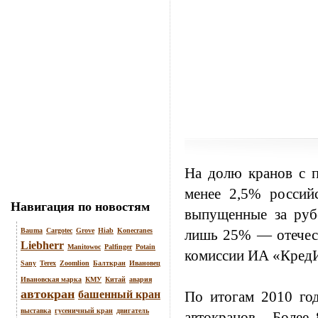
На долю кранов с п
менее 2,5% россий
Навигация по новостям
выпущенные за руб
Bauma
Cargotec
Grove
Hiab
Konecranes
лишь 25% — отечест
Liebherr
Manitowoc
Palfinger
Potain
комиссии ИА «Кред
Sany
Terex
Zoomlion
Балткран
Ивановец
Ивановская марка
КМУ
Китай
авария
автокран
башенный кран
По итогам 2010 го
выставка
гусеничный кран
двигатель
автокранов
. Более 