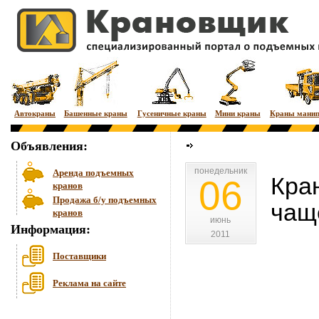
Автокраны
Башенные краны
Гусеничные краны
Мини краны
Краны мани
Объявления:
понедельник
понедельник
Аренда подъемных
Кра
06
кранов
Продажа б/у подъемных
чащ
кранов
июнь
июнь
Информация:
2011
2011
Поставщики
Реклама на сайте