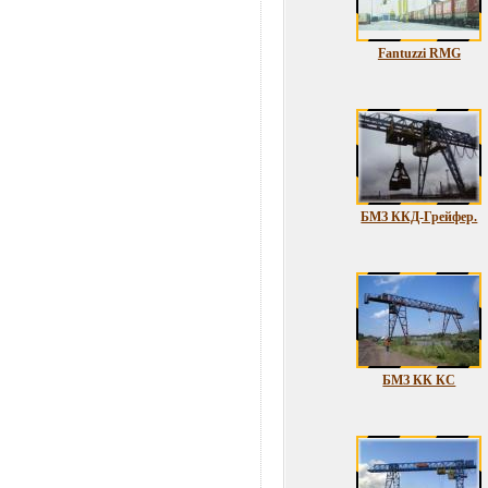
Fantuzzi RMG
БМЗ ККД-Грейфер.
БМЗ КК КС