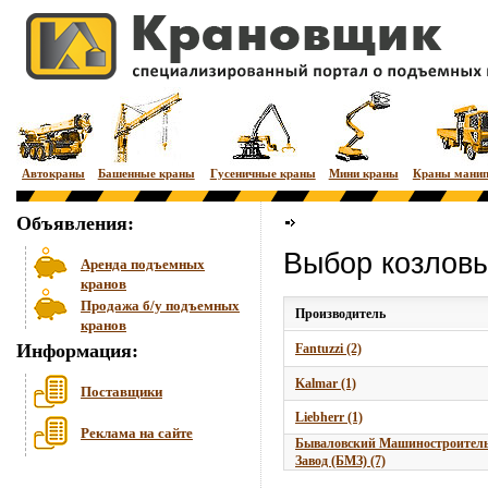
Автокраны
Башенные краны
Гусеничные краны
Мини краны
Краны мани
Объявления:
Выбор козловы
Аренда подъемных
кранов
Продажа б/у подъемных
Производитель
кранов
Информация:
Fantuzzi (2)
Kalmar (1)
Поставщики
Liebherr (1)
Реклама на сайте
Бываловский Машиностроител
Завод (БМЗ) (7)