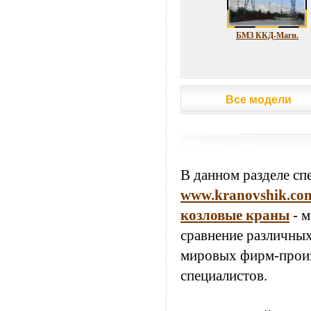
БМЗ ККД-Магн.
В данном разделе сп
www.kranovshik.co
козловые краны
- м
сравнение различны
мировых фирм-произв
специалистов.