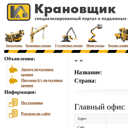
Автокраны
Башенные краны
Гусеничные краны
Мини краны
Краны мани
Объявления:
Аренда подъемных
Название:
кранов
Страна:
Продажа б/у подъемных
кранов
Информация:
Поставщики
Главный офис
Реклама на сайте
Адрес:
Сайт: