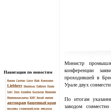
Министр промышл
конференции заяв
Навигация по новостям
проходившей в Брн
Bauma
Cargotec
Grove
Hiab
Konecranes
Урале двух совмест
Liebherr
Manitowoc
Palfinger
Potain
Sany
Terex
Zoomlion
Балткран
Ивановец
Ивановская марка
КМУ
Китай
авария
По итогам указан
автокран
башенный кран
заводом совместно
выставка
гусеничный кран
двигатель