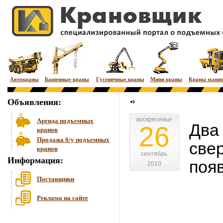
Автокраны
Башенные краны
Гусеничные краны
Мини краны
Краны мани
Объявления:
воскресенье
воскресенье
Аренда подъемных
Два
26
кранов
Продажа б/у подъемных
све
кранов
сентябрь
сентябрь
Информация:
поя
2010
2010
Поставщики
Реклама на сайте