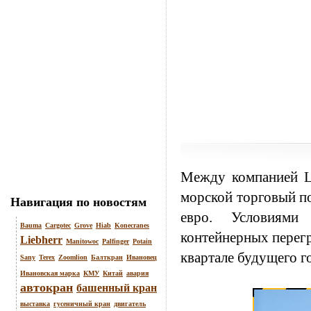
Между компанией
L
морской торговый по
Навигация по новостям
евро. Условиями
Bauma
Cargotec
Grove
Hiab
Konecranes
контейнерных перегр
Liebherr
Manitowoc
Palfinger
Potain
квартале будущего го
Sany
Terex
Zoomlion
Балткран
Ивановец
Ивановская марка
КМУ
Китай
авария
автокран
башенный кран
выставка
гусеничный кран
двигатель