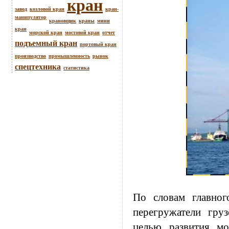
кран
завод
козловой кран
кран-
манипулятор
крановщик
краны
мини
кран
морской кран
мостовой кран
отчет
подъемный кран
портовый кран
производство
промышленность
рынок
спецтехника
статистика
По словам главн
перегружатели гру
целью развития 