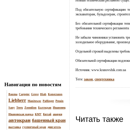
Новый технический регламент сущест
Под обязательную сертификацию теп
экскаваторам, бульдозерам, строите
Без обязательной сертификации теп
требования технического регламента
Не забыли чиновники установить тре
холодильное оборудование, производ
Отдельной строкой выделены требов
Обязательной сертификации подлежит
Источник:
www.kranovshik.com.ua
Теги:
закон
,
спецтехника
Навигация по новостям
Bauma
Cargotec
Grove
Hiab
Konecranes
Liebherr
Manitowoc
Palfinger
Potain
Sany
Terex
Zoomlion
Балткран
Ивановец
Ивановская марка
КМУ
Китай
авария
Читать также
автокран
башенный кран
выставка
гусеничный кран
двигатель