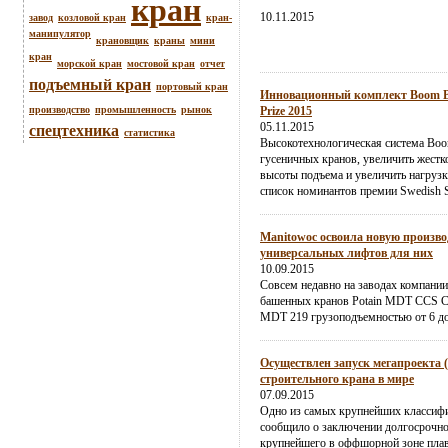
кран
10.11.2015
завод
козловой кран
кран-
манипулятор
крановщик
краны
мини
кран
морской кран
мостовой кран
отчет
подъемный кран
портовый кран
Инновационный комплект Boom Boo
производство
промышленность
рынок
Prize 2015
05.11.2015
спецтехника
статистика
Высокотехнологическая система Boo
гусеничных кранов, увеличить жестк
высоты подъема и увеличить нагрузк
список номинантов премии Swedish St
Manitowoc освоила новую произво
универсальных лифтов для них
10.09.2015
Совсем недавно на заводах компании
башенных кранов Potain MDT CCS 
MDT 219 грузоподъемностью от 6 до
Осуществлен запуск мегапроекта 
строительного крана в мире
07.09.2015
Одно из самых крупнейших классиф
сообщило о заключении долгосрочног
крупнейшего в оффшорной зоне плав