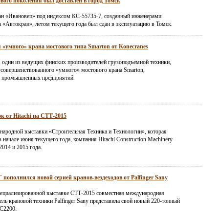
вого поколения был доставлен в город Томск
н «Ивановец» под индексом КС-55735-7, созданный инженерами
а «Автокран», летом текущего года был сдан в эксплуатацию в Томск.
 «умного» крана мостового типа Smarton от Konecranes
, один из ведущих финских производителей грузоподъемной техники,
усовершенствованного «умного» мостового крана Smarton,
я промышленных предприятий.
к от Hitachi на СТТ-2015
народной выставки «Строительная Техника и Технологии», которая
 начале июня текущего года, компания Hitachi Construction Machinery
2014 и 2015 года.
пополнился новой серией кранов-вездеходов от Palfinger Sany
ециализированной выставке СТТ-2015 совместная международная
ль крановой техники Palfinger Sany представила свой новый 220-тонный
C2200.