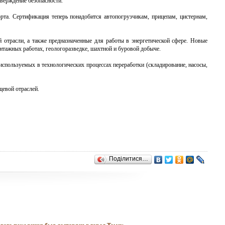
верждение безопасности.
рта. Сертификация теперь понадобится автопогрузчикам, прицепам, цистернам,
й отрасли, а также предназначенные для работы в энергетической сфере. Новые
нтажных работах, геологоразведке, шахтной и буровой добыче.
используемых в технологических процессах переработки (складирование, насосы,
щевой отраслей.
Поділитися…