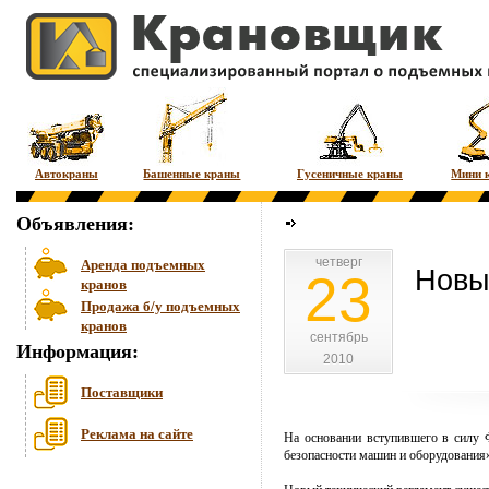
Автокраны
Башенные краны
Гусеничные краны
Мини 
Объявления:
четверг
четверг
Аренда подъемных
Новы
23
кранов
Продажа б/у подъемных
кранов
сентябрь
сентябрь
Информация:
2010
2010
Поставщики
Реклама на сайте
На основании вступившего в силу 
безопасности машин и оборудования»,