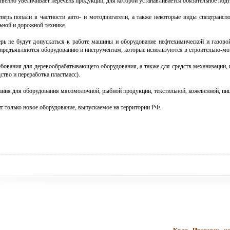
венно увеличивает перечень продукции, для которой устанавливается обязательное подт
ерь попали в частности авто- и мотодвигатели, а также некоторые виды спецтранспо
льной и дорожной технике.
ерь не будут допускаться к работе машины и оборудование нефтехимической и газово
 предъявляются оборудованию и инструментам, которые используются в строительно-мо
бования для деревообрабатывающего оборудования, а также для средств механизации, 
ство и переработка пластмасс).
ания для оборудования мясомолочной, рыбной продукции, текстильной, кожевенной, пи
 только новое оборудование, выпускаемое на территории РФ.