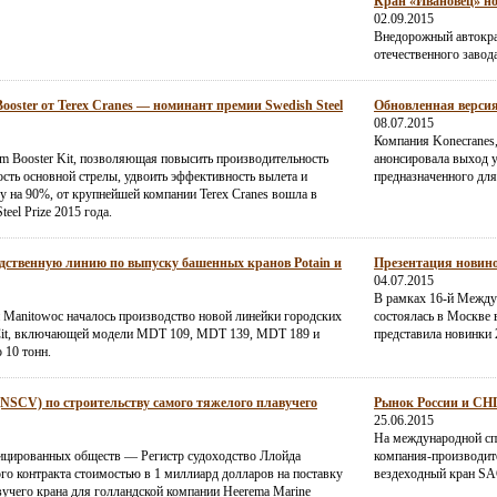
Кран «Ивановец» но
02.09.2015
Внедорожный автокра
отечественного завод
ster от Terex Cranes — номинант премии Swedish Steel
Обновленная версия
08.07.2015
Компания Konecranes
m Booster Kit, позволяющая повысить производительность
анонсировала выход 
ость основной стрелы, удвоить эффективность вылета и
предназначенного дл
у на 90%, от крупнейшей компании Terex Cranes вошла в
eel Prize 2015 года.
дственную линию по выпуску башенных кранов Potain и
Презентация новино
04.07.2015
В рамках 16-й Между
 Manitowoc началось производство новой линейки городских
состоялась в Москве в
Cit, включающей модели MDT 109, MDT 139, MDT 189 и
представила новинки 
 10 тонн.
(NSCV) по строительству самого тяжелого плавучего
Рынок России и СНГ 
25.06.2015
На международной сп
ицированных обществ — Регистр судоходство Ллойда
компания-производите
о контракта стоимостью в 1 миллиард долларов на поставку
вездеходный кран SA
учего крана для голландской компании Heerema Marine