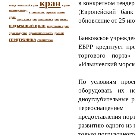
кран
в конкретном тенде
завод
козловой кран
кран-
(Европейский бан
манипулятор
крановщик
краны
мини
кран
обновление от 25 ию
морской кран
мостовой кран
отчет
подъемный кран
портовый кран
производство
промышленность
рынок
Банковское учрежден
спецтехника
статистика
ЕБРР кредитует про
торгового порта»
«Ильичевский морск
По условиям проек
оборудовать их н
дноуглубительные р
переоснащением
предоставления порт
развитию одного из 
только погрузочного