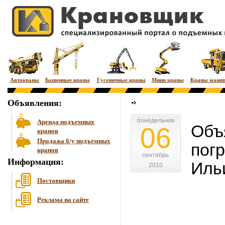
Автокраны
Башенные краны
Гусеничные краны
Мини краны
Краны мани
Объявления:
понедельник
понедельник
Аренда подъемных
Объ
06
кранов
Продажа б/у подъемных
пог
кранов
сентябрь
сентябрь
Информация:
Иль
2010
2010
Поставщики
Реклама на сайте