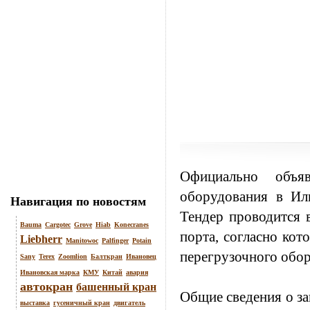
Официально объя
оборудования в Иль
Навигация по новостям
Тендер проводится 
Bauma
Cargotec
Grove
Hiab
Konecranes
порта, согласно ко
Liebherr
Manitowoc
Palfinger
Potain
перегрузочного обо
Sany
Terex
Zoomlion
Балткран
Ивановец
Ивановская марка
КМУ
Китай
авария
автокран
башенный кран
Общие сведения о за
выставка
гусеничный кран
двигатель