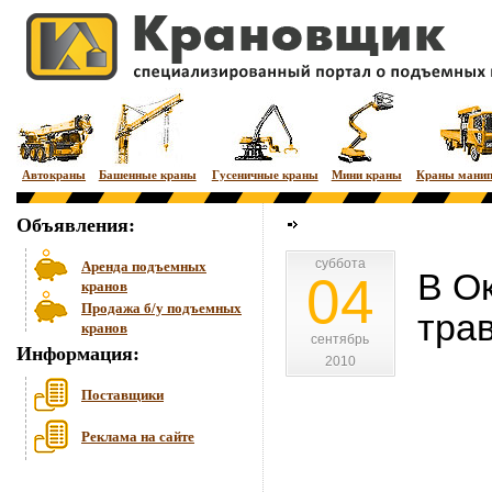
Автокраны
Башенные краны
Гусеничные краны
Мини краны
Краны мани
Объявления:
суббота
суббота
Аренда подъемных
В О
04
кранов
Продажа б/у подъемных
тра
кранов
сентябрь
сентябрь
Информация:
2010
2010
Поставщики
Реклама на сайте