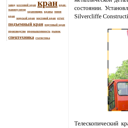
кран
завод
козловой кран
кран-
состоянии. Установ
манипулятор
крановщик
краны
мини
Silvercliffe Construct
кран
морской кран
мостовой кран
отчет
подъемный кран
портовый кран
производство
промышленность
рынок
спецтехника
статистика
Телескопический кр