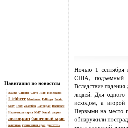
Ночью 1 сентября н
США,
подъемный 
Навигация по новостям
Вследствие падения 
Bauma
Cargotec
Grove
Hiab
Konecranes
людей. Для одного 
Liebherr
Manitowoc
Palfinger
Potain
исходом, а второй
Sany
Terex
Zoomlion
Балткран
Ивановец
Первыми на место п
Ивановская марка
КМУ
Китай
авария
автокран
башенный кран
обнаружили пострад
выставка
гусеничный кран
двигатель
металлической дета