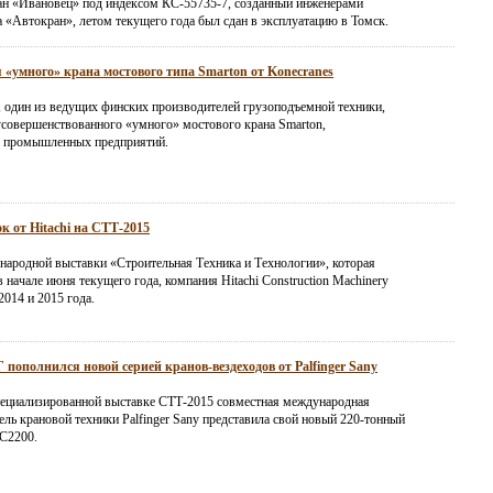
н «Ивановец» под индексом КС-55735-7, созданный инженерами
а «Автокран», летом текущего года был сдан в эксплуатацию в Томск.
 «умного» крана мостового типа Smarton от Konecranes
, один из ведущих финских производителей грузоподъемной техники,
усовершенствованного «умного» мостового крана Smarton,
я промышленных предприятий.
к от Hitachi на СТТ-2015
народной выставки «Строительная Техника и Технологии», которая
 начале июня текущего года, компания Hitachi Construction Machinery
2014 и 2015 года.
пополнился новой серией кранов-вездеходов от Palfinger Sany
ециализированной выставке СТТ-2015 совместная международная
ль крановой техники Palfinger Sany представила свой новый 220-тонный
C2200.