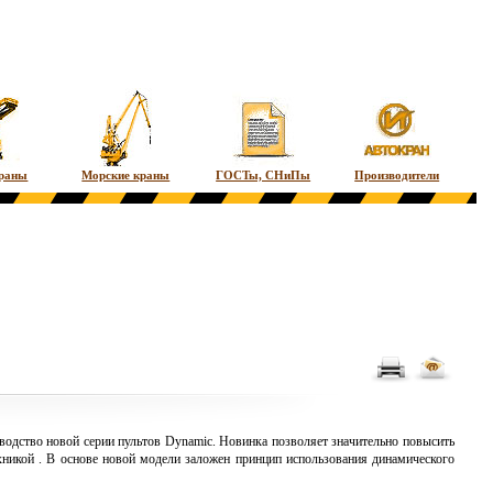
краны
Морские краны
ГОСТы, СНиПы
Производители
водство новой серии пультов Dynamic. Новинка позволяет значительно повысить
хникой
. В основе новой модели заложен принцип использования динамического