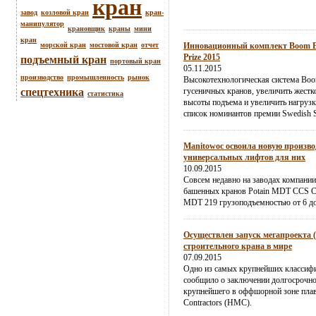
кран
завод
козловой кран
кран-
манипулятор
крановщик
краны
мини
кран
морской кран
мостовой кран
отчет
Инновационный комплект Boom Boo
Prize 2015
подъемный кран
портовый кран
05.11.2015
производство
промышленность
рынок
Высокотехнологическая система Boo
спецтехника
гусеничных кранов, увеличить жестк
статистика
высоты подъема и увеличить нагрузк
список номинантов премии Swedish St
Manitowoc освоила новую произво
универсальных лифтов для них
10.09.2015
Совсем недавно на заводах компании
башенных кранов Potain MDT CCS 
MDT 219 грузоподъемностью от 6 до
Осуществлен запуск мегапроекта 
строительного крана в мире
07.09.2015
Одно из самых крупнейших классиф
сообщило о заключении долгосрочног
крупнейшего в оффшорной зоне плав
Contractors (HMC).