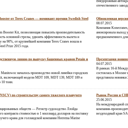
Внедорожный автокра
отечественного завод
ster от Terex Cranes — номинант премии Swedish Steel
Обновленная версия
08.07.2015
Компания Konecranes
m Booster Kit, позволяющая повысить производительность
анонсировала выход 
ость основной стрелы, удвоить эффективность вылета и
предназначенного дл
у на 90%, от крупнейшей компании Terex Cranes вошла в
eel Prize 2015 года.
дственную линию по выпуску башенных кранов Potain и
Презентация новино
04.07.2015
В рамках 16-й Между
 Manitowoc началось производство новой линейки городских
состоялась в Москве в
Cit, включающей модели MDT 109, MDT 139, MDT 189 и
представила новинки 
 10 тонн.
(NSCV) по строительству самого тяжелого плавучего
Рынок России и СНГ 
25.06.2015
На международной сп
ицированных обществ — Регистр судоходство Ллойда
компания-производите
о контракта стоимостью в 1 миллиард долларов на поставку
вездеходный кран SA
учего крана для голландской компании Heerema Marine