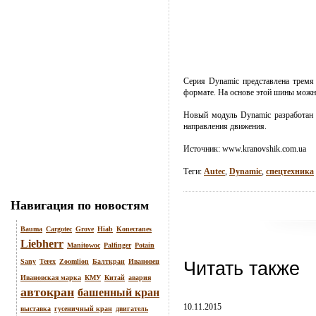
Серия Dynamic представлена тремя
формате. На основе этой шины можн
Новый модуль Dynamic разработан 
направления движения.
Источник:
www.kranovshik.com.ua
Теги:
Autec
,
Dynamic
,
спецтехника
Навигация по новостям
Bauma
Cargotec
Grove
Hiab
Konecranes
Liebherr
Manitowoc
Palfinger
Potain
Sany
Terex
Zoomlion
Балткран
Ивановец
Читать также
Ивановская марка
КМУ
Китай
авария
автокран
башенный кран
10.11.2015
выставка
гусеничный кран
двигатель