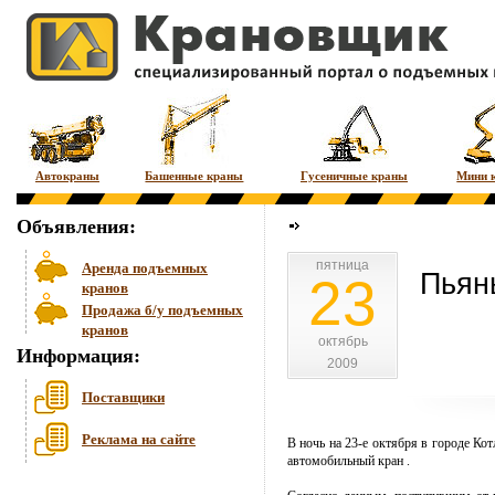
Автокраны
Башенные краны
Гусеничные краны
Мини 
Объявления:
пятница
пятница
Аренда подъемных
Пьян
23
кранов
Продажа б/у подъемных
кранов
октябрь
октябрь
Информация:
2009
2009
Поставщики
Реклама на сайте
В ночь на 23-е октября в городе Ко
автомобильный кран
.