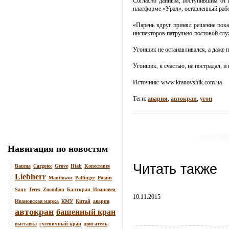
Согласно данным, поступившим от 
платформе «Урал», оставленный раб
«Парень вдруг принял решение пока
инспекторов патрульно-постовой сл
Угонщик не останавливался, а даже 
Угонщик, к счастью, не пострадал, и
Источник:
www.kranovshik.com.ua
Теги:
авария
,
автокран
,
угон
Навигация по новостям
Читать также
Bauma
Cargotec
Grove
Hiab
Konecranes
Liebherr
Manitowoc
Palfinger
Potain
Sany
Terex
Zoomlion
Балткран
Ивановец
10.11.2015
Ивановская марка
КМУ
Китай
авария
автокран
башенный кран
выставка
гусеничный кран
двигатель