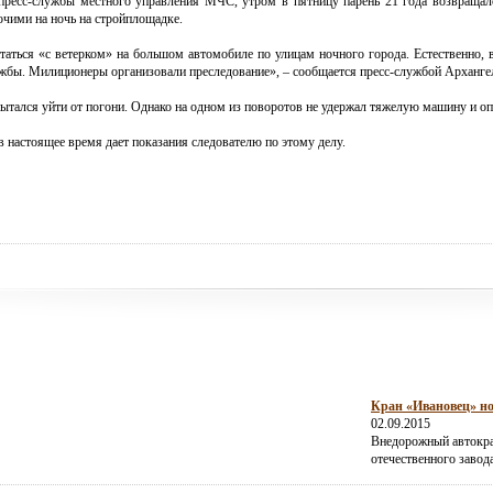
пресс-службы местного управления МЧС, утром в пятницу парень 21 года возвращал
очими на ночь на стройплощадке.
таться «с ветерком» на большом автомобиле по улицам ночного города. Естественно, 
ужбы. Милиционеры организовали преследование», – сообщается пресс-службой Арханг
пытался уйти от погони. Однако на одном из поворотов не удержал тяжелую машину и оп
 в настоящее время дает показания следователю по этому делу.
Кран «Ивановец» но
02.09.2015
Внедорожный автокра
отечественного завод