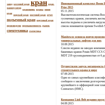
кран
Инновационный комплект Boom Boo
завод
козловой кран
кран-
Prize 2015
манипулятор
крановщик
краны
мини
05.11.2015
кран
Высокотехнологическая система Boo
морской кран
мостовой кран
отчет
гусеничных кранов, увеличить жестк
подъемный кран
портовый кран
высоты подъема и увеличить нагрузк
производство
промышленность
рынок
список номинантов премии Swedish St
спецтехника
статистика
Manitowoc освоила новую произво
универсальных лифтов для них
10.09.2015
Совсем недавно на заводах компании
башенных кранов Potain MDT CCS 
MDT 219 грузоподъемностью от 6 до
Осуществлен запуск мегапроекта 
строительного крана в мире
07.09.2015
Одно из самых крупнейших классиф
сообщило о заключении долгосрочног
крупнейшего в оффшорной зоне плав
Contractors (HMC).
Компания Link Belt недавно пред
04.09.2015