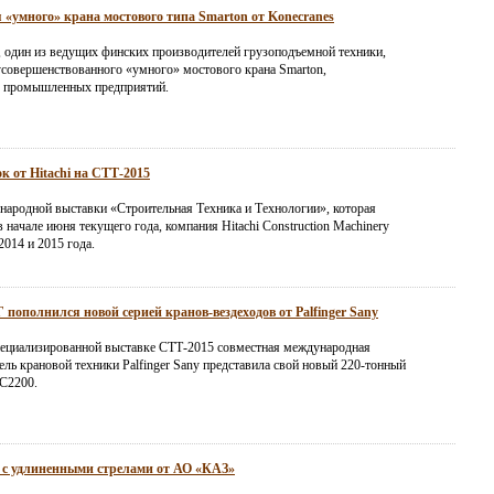
 «умного» крана мостового типа Smarton от Konecranes
, один из ведущих финских производителей грузоподъемной техники,
усовершенствованного «умного» мостового крана Smarton,
я промышленных предприятий.
к от Hitachi на СТТ-2015
народной выставки «Строительная Техника и Технологии», которая
 начале июня текущего года, компания Hitachi Construction Machinery
2014 и 2015 года.
пополнился новой серией кранов-вездеходов от Palfinger Sany
ециализированной выставке СТТ-2015 совместная международная
ль крановой техники Palfinger Sany представила свой новый 220-тонный
C2200.
 с удлиненными стрелами от АО «КАЗ»