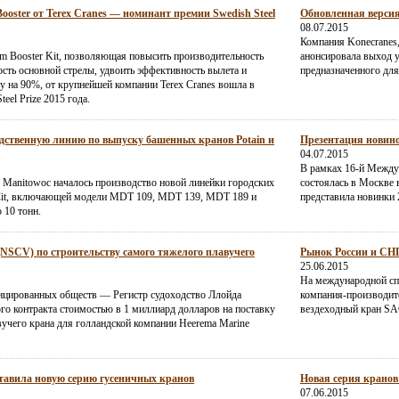
ster от Terex Cranes — номинант премии Swedish Steel
Обновленная версия
08.07.2015
Компания Konecranes
m Booster Kit, позволяющая повысить производительность
анонсировала выход 
ость основной стрелы, удвоить эффективность вылета и
предназначенного дл
у на 90%, от крупнейшей компании Terex Cranes вошла в
eel Prize 2015 года.
дственную линию по выпуску башенных кранов Potain и
Презентация новино
04.07.2015
В рамках 16-й Между
 Manitowoc началось производство новой линейки городских
состоялась в Москве в
Cit, включающей модели MDT 109, MDT 139, MDT 189 и
представила новинки 
 10 тонн.
(NSCV) по строительству самого тяжелого плавучего
Рынок России и СНГ 
25.06.2015
На международной сп
ицированных обществ — Регистр судоходство Ллойда
компания-производите
о контракта стоимостью в 1 миллиард долларов на поставку
вездеходный кран SA
учего крана для голландской компании Heerema Marine
ставила новую серию гусеничных кранов
Новая серия кранов
07.06.2015