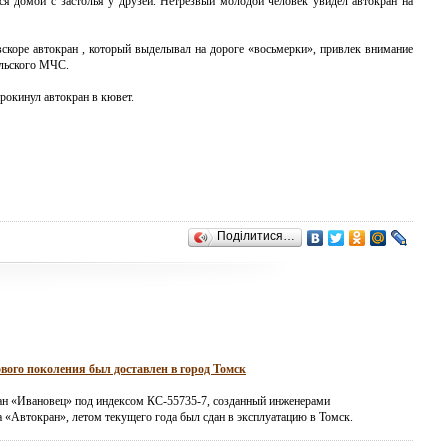
ся домой с застолья у друзей. Нетрезвый молодой человек увидел
автокран
на
вскоре
автокран
, который выделывал на дороге «восьмерки», привлек внимание
ельского МЧС.
рокинул автокран в кювет.
Поділитися…
вого поколения был доставлен в город Томск
н «Ивановец» под индексом КС-55735-7, созданный инженерами
а «Автокран», летом текущего года был сдан в эксплуатацию в Томск.