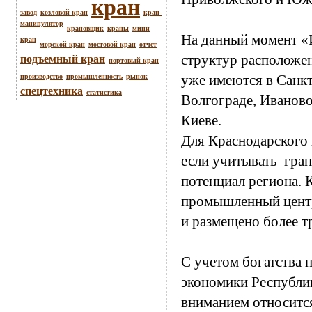
кран
завод
козловой кран
кран-
манипулятор
крановщик
краны
мини
На данный момент «
кран
морской кран
мостовой кран
отчет
структур расположе
подъемный кран
портовый кран
уже имеются в Санкт
производство
промышленность
рынок
спецтехника
статистика
Волгограде, Иваново
Киеве.
Для Краснодарского 
если учитывать гра
потенциал региона. 
промышленный центр
и размещено более т
С учетом богатства
экономики Республик
вниманием относится