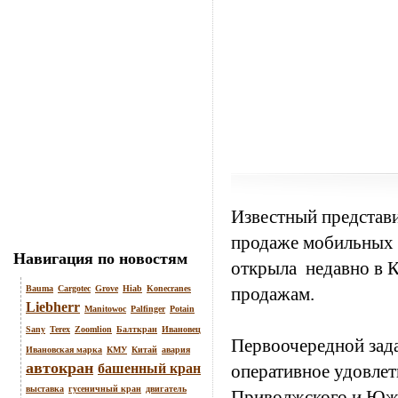
Известный представ
продаже мобильных 
Навигация по новостям
открыла недавно в К
Bauma
Cargotec
Grove
Hiab
Konecranes
продажам.
Liebherr
Manitowoc
Palfinger
Potain
Sany
Terex
Zoomlion
Балткран
Ивановец
Первоочередной зада
Ивановская марка
КМУ
Китай
авария
автокран
башенный кран
оперативное удовлет
выставка
гусеничный кран
двигатель
Приволжского и Южн