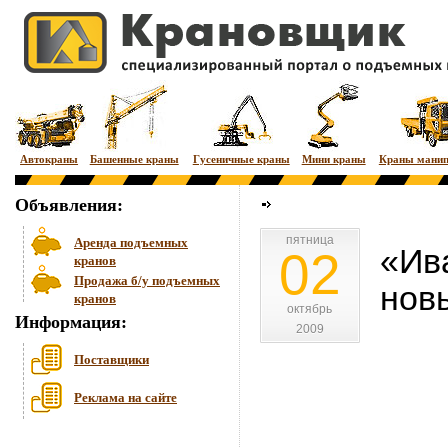
Автокраны
Башенные краны
Гусеничные краны
Мини краны
Краны мани
Объявления:
пятница
пятница
Аренда подъемных
«Ив
02
кранов
Продажа б/у подъемных
нов
кранов
октябрь
октябрь
Информация:
2009
2009
Поставщики
Реклама на сайте