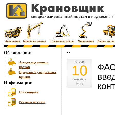
Автокраны
Башенные краны
Гусеничные краны
Мини краны
Краны мани
Объявления:
четверг
четверг
Аренда подъемных
ФАС
10
кранов
Продажа б/у подъемных
вве
кранов
сентябрь
сентябрь
Информация:
кон
2009
2009
Поставщики
Реклама на сайте