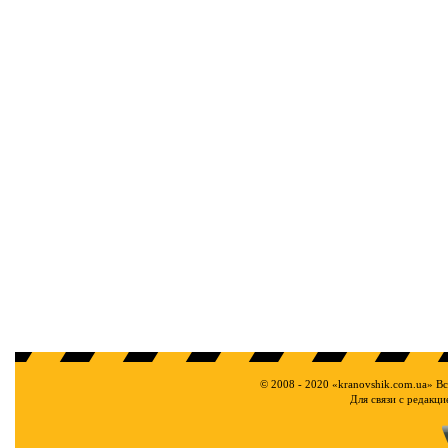
© 2008 - 2020 «kranovshik.com.ua» В
Для связи с редакц