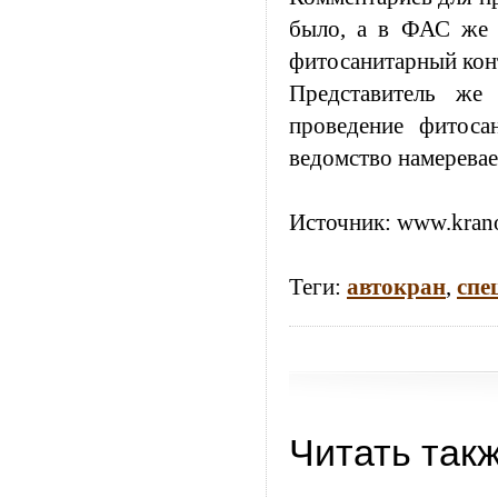
было, а в ФАС же з
фитосанитарный кон
Представитель же 
проведение фитоса
ведомство намеревае
Источник:
www.krano
Теги:
автокран
,
спе
Читать так