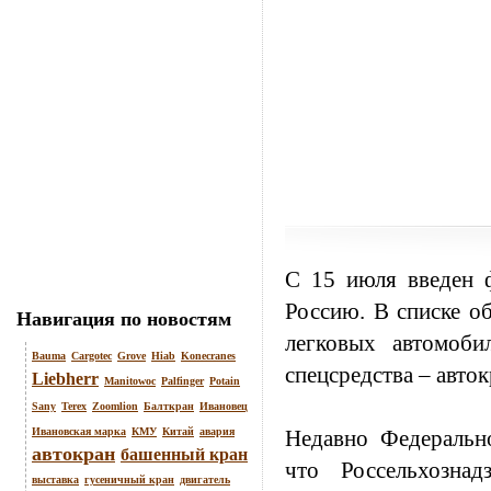
С 15 июля введен 
Россию. В списке о
Навигация по новостям
легковых автомоб
Bauma
Cargotec
Grove
Hiab
Konecranes
спецсредства –
авто
Liebherr
Manitowoc
Palfinger
Potain
Sany
Terex
Zoomlion
Балткран
Ивановец
Ивановская марка
КМУ
Китай
авария
Недавно Федеральн
автокран
башенный кран
что Россельхозн
выставка
гусеничный кран
двигатель