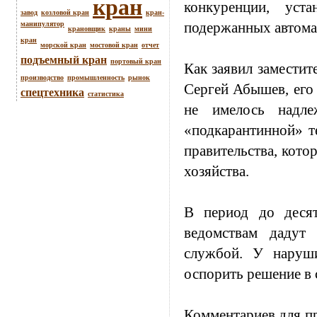
кран
конкуренции, уст
завод
козловой кран
кран-
подержанных автом
манипулятор
крановщик
краны
мини
кран
морской кран
мостовой кран
отчет
подъемный кран
портовый кран
Как заявил заместит
производство
промышленность
рынок
Сергей Абышев, его 
спецтехника
статистика
не имелось надле
«подкарантинной» т
правительства, кото
хозяйства.
В период до деся
ведомствам дадут
службой. У наруши
оспорить решение в 
Комментариев для п