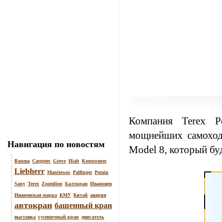
Компания
Terex
Po
мощнейших самоход
Навигация по новостям
Model 8, который бу
Bauma
Cargotec
Grove
Hiab
Konecranes
Liebherr
Manitowoc
Palfinger
Potain
Sany
Terex
Zoomlion
Балткран
Ивановец
Ивановская марка
КМУ
Китай
авария
автокран
башенный кран
выставка
гусеничный кран
двигатель