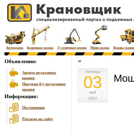
Автокраны
Башенные краны
Гусеничные краны
Мини краны
Краны мани
Объявления:
пятница
пятница
Аренда подъемных
Мощ
03
кранов
Продажа б/у подъемных
кранов
май
май
Информация:
2013
2013
Поставщики
Реклама на сайте