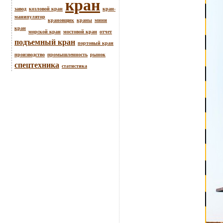
кран
завод
козловой кран
кран-
манипулятор
крановщик
краны
мини
кран
морской кран
мостовой кран
отчет
подъемный кран
портовый кран
производство
промышленность
рынок
спецтехника
статистика