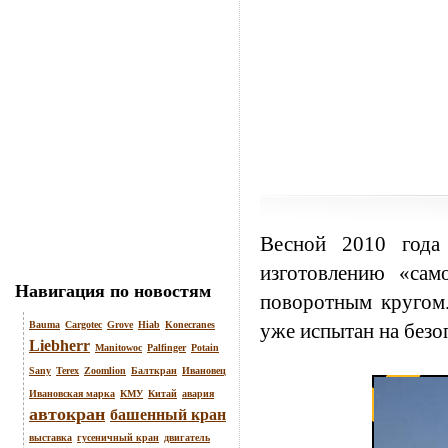
Весной 2010 года
изготовлению «са
Навигация по новостям
поворотным кругом.
Bauma
Cargotec
Grove
Hiab
Konecranes
уже испытан на безоп
Liebherr
Manitowoc
Palfinger
Potain
Sany
Terex
Zoomlion
Балткран
Ивановец
Ивановская марка
КМУ
Китай
авария
автокран
башенный кран
выставка
гусеничный кран
двигатель