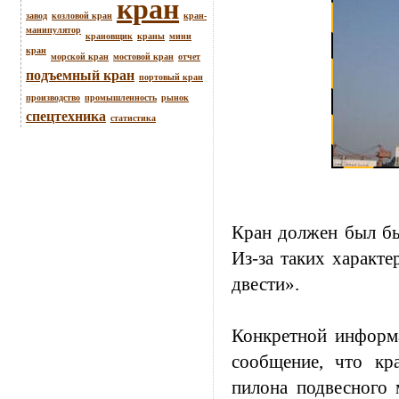
кран
завод
козловой кран
кран-
манипулятор
крановщик
краны
мини
кран
морской кран
мостовой кран
отчет
подъемный кран
портовый кран
производство
промышленность
рынок
спецтехника
статистика
Кран должен был бы
Из-за таких характе
двести».
Конкретной информа
сообщение, что кра
пилона подвесного 