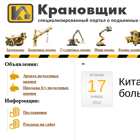
Автокраны
Башенные краны
Гусеничные краны
Мини краны
Краны мани
Объявления:
вторник
вторник
Аренда подъемных
Кит
17
кранов
Продажа б/у подъемных
бол
кранов
январь
январь
Информация:
2012
2012
Поставщики
Реклама на сайте