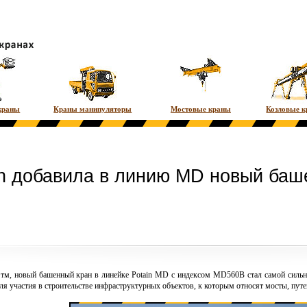
краны
Краны манипуляторы
Мостовые краны
Козловые 
in добавила в линию MD новый баш
 тм, новый
башенный кран
в линейке
Potain
MD с индексом MD560B стал самой сильно
для участия в строительстве инфраструктурных объектов, к которым относят мосты, пут