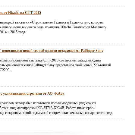
к от Hitachi на СТТ-2015
народной выставки «Строительная Техника и Технологии», которая
 начале июня текущего года, компания Hitachi Construction Machinery
2014 и 2015 года.
пополнился новой серией кранов-вездеходов от Palfinger Sany
ециализированной выставке СТТ-2015 совместная международная
ль крановой техники Palfinger Sany представила свой новый 220-тонный
C2200.
 с удлиненными стрелами от АО «КАЗ»
крановом заводе был изготовлен новый модельный ряд кранов
5 тонн под маркировкой КС-55713-ХК-4В. Работа инженеров-
ад созданием новой подъемной спецтехники началась с января этого года.