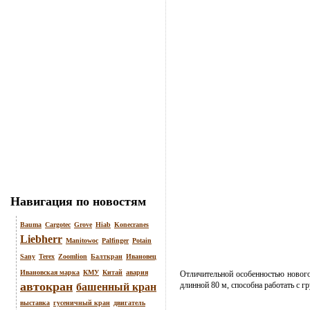
Навигация по новостям
Bauma
Cargotec
Grove
Hiab
Konecranes
Liebherr
Manitowoc
Palfinger
Potain
Sany
Terex
Zoomlion
Балткран
Ивановец
Ивановская марка
КМУ
Китай
авария
Отличительной особенностью нового
автокран
длинной 80 м, способна работать с гр
башенный кран
выставка
гусеничный кран
двигатель