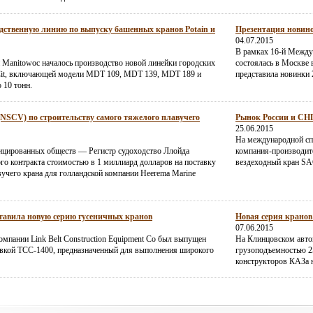
дственную линию по выпуску башенных кранов Potain и
Презентация новино
04.07.2015
В рамках 16-й Между
 Manitowoc началось производство новой линейки городских
состоялась в Москве в
Cit, включающей модели MDT 109, MDT 139, MDT 189 и
представила новинки 
 10 тонн.
(NSCV) по строительству самого тяжелого плавучего
Рынок России и СНГ 
25.06.2015
На международной сп
ицированных обществ — Регистр судоходство Ллойда
компания-производите
о контракта стоимостью в 1 миллиард долларов на поставку
вездеходный кран SA
учего крана для голландской компании Heerema Marine
ставила новую серию гусеничных кранов
Новая серия кранов
07.06.2015
омпании Link Belt Construction Equipment Co был выпущен
На Клинцовском авто
вкой ТСС-1400, предназначенный для выполнения широкого
грузоподъемностью 2
конструкторов КАЗа н