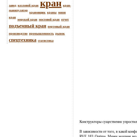
кран
завод
козловой кран
кран-
манипулятор
крановщик
краны
мини
кран
морской кран
мостовой кран
отчет
подъемный кран
портовый кран
производство
промышленность
рынок
спецтехника
статистика
Конструкторы существенно упростили
В зависимости от того, в какой кон
RVF 183 Optima. Менее мощная мод