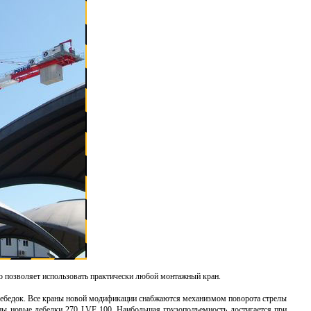
то позволяет использовать практически любой монтажный кран.
и лебедок. Все краны новой модификации снабжаются механизмом поворота стрелы
ны новые лебедки 270 LVF 100. Наибольшая грузоподъемность достигается при