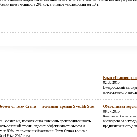
бедки имеет мощность 201 кВт, а тяговое усилие достигает 10 т.
Кран «Ивановец» но
02.09.2015
Внедорожный автокра
отечественного завод
ster от Terex Cranes — номинант премии Swedish Steel
Обновленная версия
08.07.2015
Компания Konecranes
m Booster Kit, позволяющая повысить производительность
анонсировала выход 
ость основной стрелы, удвоить эффективность вылета и
предназначенного дл
у на 90%, от крупнейшей компании Terex Cranes вошла в
eel Prize 2015 года.