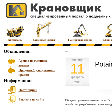
Автокраны
Башенные краны
Гусеничные краны
Мини 
Объявления:
пятница
пятница
Аренда подъемных
Pota
11
кранов
Продажа б/у подъемных
кранов
февраль
февраль
Информация:
2011
2011
Поставщики
Реклама на сайте
Обладая грузовым моментом в 550
семейства, разработаны специально 