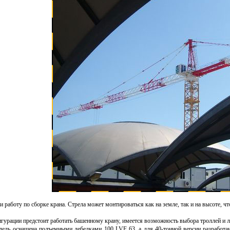
 работу по сборке крана. Стрела может монтироваться как на земле, так и на высоте, ч
фигурации предстоит работать башенному крану, имеется возможность выбора троллей 
ель оснащена подъемными лебедками 100 LVF 63, а для 40-тонной версии разработа