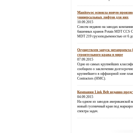
Manitowoc освоила новую произво
универсальных лифтов для них
10.09.2015
Совсем недавно на заводах компании
башенных кранов Potain MDT CCS 
MDT 219 грузоподъемностью от 6 до
Осуществлен запуск мегапроекта 
строительного крана в мире
07.09.2015
Одно из самых крупнейших классиф
сообщило о заключении долгосрочног
крупнейшего в оффшорной зоне плав
Contractors (HMC).
Компания Link Belt недавно пред
04.09.2015
На одном из заводов американской к
новый гусеничный кран под маркиро
спектра задач.