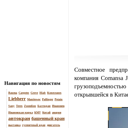
Совместное предпр
компания
Comansa
J
Навигация по новостям
грузоподъемностью
Bauma
Cargotec
Grove
Hiab
Konecranes
открывшейся в Кита
Liebherr
Manitowoc
Palfinger
Potain
Sany
Terex
Zoomlion
Балткран
Ивановец
Ивановская марка
КМУ
Китай
авария
автокран
башенный кран
выставка
гусеничный кран
двигатель