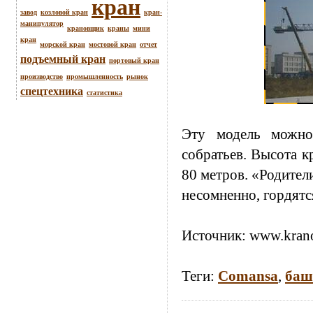
кран
завод
козловой кран
кран-
манипулятор
крановщик
краны
мини
кран
морской кран
мостовой кран
отчет
подъемный кран
портовый кран
производство
промышленность
рынок
спецтехника
статистика
Эту модель можно
собратьев. Высота кр
80 метров. «Родител
несомненно, гордятс
Источник:
www.krano
Теги:
Comansa
,
баш