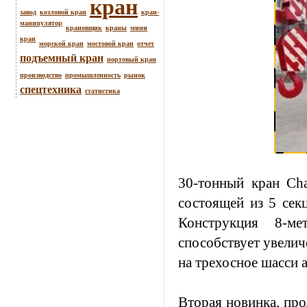
кран
завод
козловой кран
кран-
манипулятор
крановщик
краны
мини
кран
морской кран
мостовой кран
отчет
подъемный кран
портовый кран
производство
промышленность
рынок
спецтехника
статистика
30-тонный
кран
Cha
состоящей из 5 секц
Конструкция 8-ме
способствует увелич
на трехосное шасси 
Вторая новинка, про