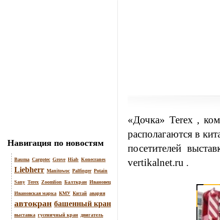
«Дочка»
Terex
, ком
располагаются в кит
Навигация по новостям
посетителей выста
Bauma
Cargotec
Grove
Hiab
Konecranes
vertikalnet.ru
.
Liebherr
Manitowoc
Palfinger
Potain
Sany
Terex
Zoomlion
Балткран
Ивановец
Ивановская марка
КМУ
Китай
авария
автокран
башенный кран
выставка
гусеничный кран
двигатель