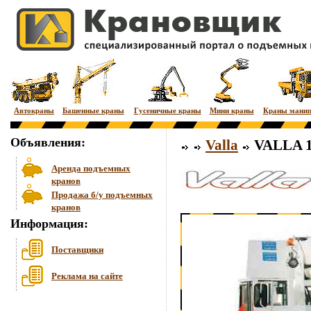
Автокраны
Башенные краны
Гусеничные краны
Мини краны
Краны мани
Объявления:
Valla
VALLA 1
Аренда подъемных
кранов
Продажа б/у подъемных
кранов
Информация:
Поставщики
Реклама на сайте