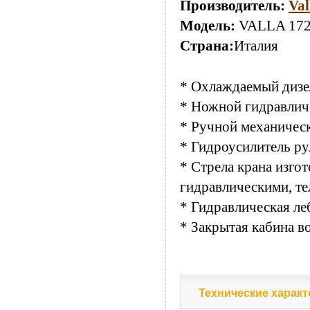
Производитель:
Val
Модель:
VALLA 172
Страна:
Италия
* Охлаждаемый дизе
* Ножной гидравлич
* Ручной механичес
* Гидроусилитель ру
* Стрела крана изгот
гидравлическими, т
* Гидравлическая ле
* Закрытая кабина в
Технические характ
Технические характ