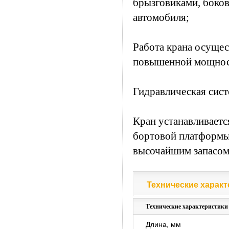
брызговиками, боко
автомобиля;
Работа крана осущес
повышенной мощнос
Гидравлическая систе
Кран устанавливаетс
бортовой платформы 
высочайшим запасом
Технические характ
Технические характ
Технические характеристики
Длина, мм