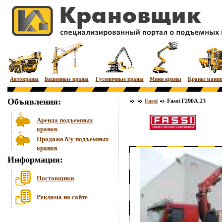
Автокраны
Башенные краны
Гусеничные краны
Мини краны
Краны мани
Объявления:
Fassi
Fassi F290A.23
Аренда подъемных
кранов
Продажа б/у подъемных
кранов
Информация:
Поставщики
Реклама на сайте