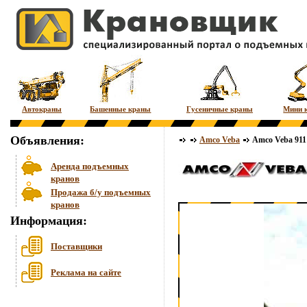
Автокраны
Башенные краны
Гусеничные краны
Мини 
Объявления:
Amco Veba
Amco Veba 911
Аренда подъемных
кранов
Продажа б/у подъемных
кранов
Информация:
Поставщики
Реклама на сайте