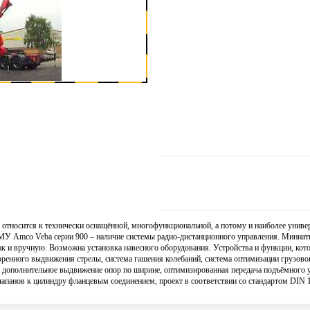
относится к технически оснащённой, многофункциональной, а потому и наиболее универ
КМУ Amco Veba серии 900 – наличие системы радио-дистанционного управления. Мини
ак и вручную. Возможна установка навесного оборудования. Устройства и функции, кот
оренного выдвижения стрелы, система гашения колебаний, система оптимизации грузово
, дополнительное выдвижение опор по ширине, оптимизированная передача подъёмного у
лапанов к цилиндру фланцевым соединением, проект в соответствии со стандартом DIN 15