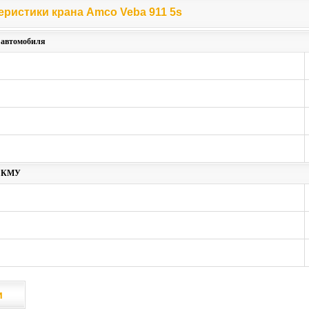
еристики крана Amco Veba 911 5s
еристики крана Amco Veba 911 5s
 автомобиля
и КМУ