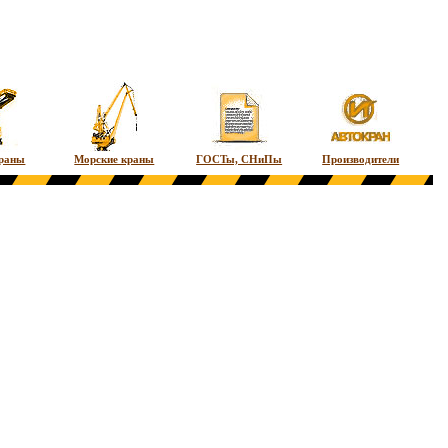
краны
Морские краны
ГОСТы, СНиПы
Производители