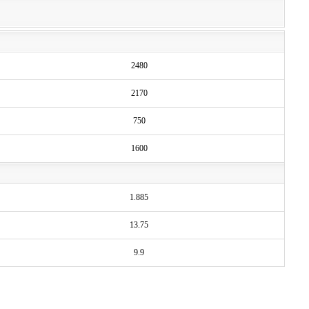
2480
2170
750
1600
1.885
13.75
9.9