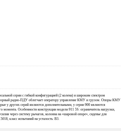
сальной серии с гибкой конфигурацией (2 колена) и широким спектром
атюрный радио-ПДУ облегчает оператору управление КМУ и грузом. Опоры КМУ
орые у других серий являются дополнительными, у серии 900 являются
го момента. Особенности конструкции модели 911 5S: ограничитель нагрузки,
силия через систему рычагов, колонна на «шаровой опоре», сиденье для
018, класс испытаний на усталость: В3.