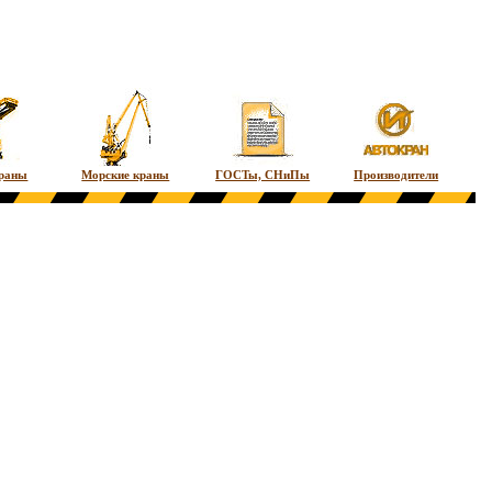
краны
Морские краны
ГОСТы, СНиПы
Производители