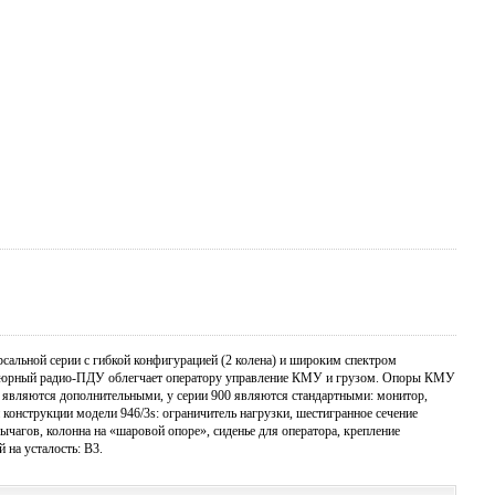
сальной серии с гибкой конфигурацией (2 колена) и широким спектром
атюрный радио-ПДУ облегчает оператору управление КМУ и грузом. Опоры КМУ
й являются дополнительными, у серии 900 являются стандартными: монитор,
конструкции модели 946/3s: ограничитель нагрузки, шестигранное сечение
чагов, колонна на «шаровой опоре», сиденье для оператора, крепление
 на усталость: В3.