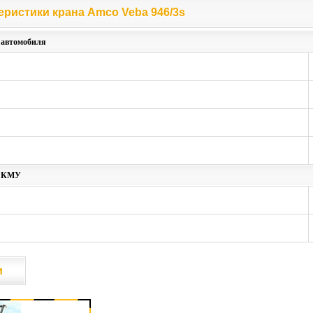
еристики крана Amco Veba 946/3s
еристики крана Amco Veba 946/3s
 автомобиля
и КМУ