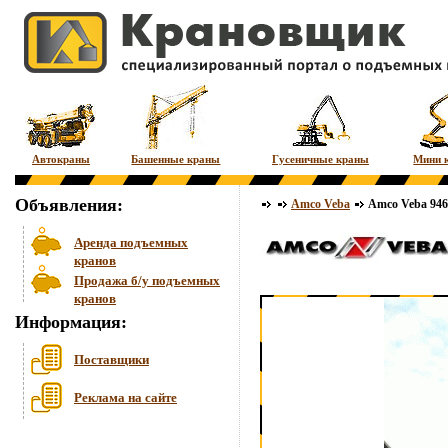
Автокраны
Башенные краны
Гусеничные краны
Мини 
Объявления:
Amco Veba
Amco Veba 946
Аренда подъемных
кранов
Продажа б/у подъемных
кранов
Информация:
Поставщики
Реклама на сайте