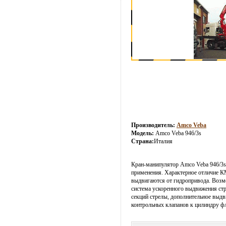
Производитель:
Amco Veba
Модель:
Amco Veba 946/3s
Страна:
Италия
Кран-манипулятор Amco Veba 946/3s 
применения. Характерное отличие 
выдвигаются от гидропривода. Возмо
система ускоренного выдвижения стр
секций стрелы, дополнительное выдв
контрольных клапанов к цилиндру фл