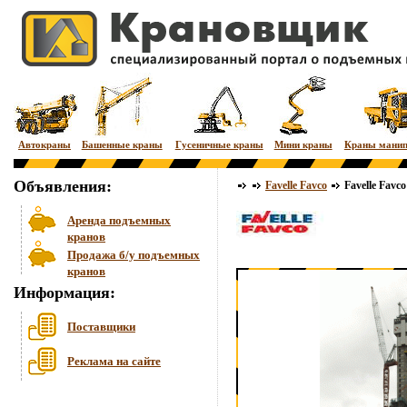
Автокраны
Башенные краны
Гусеничные краны
Мини краны
Краны мани
Объявления:
Favelle Favco
Favelle Fav
Аренда подъемных
кранов
Продажа б/у подъемных
кранов
Информация:
Поставщики
Реклама на сайте