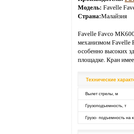
Модель:
Favelle Fa
Страна:
Малайзия
Favelle Favco MK60
механизмом Favelle 
особенно высоких зд
площадке. Кран имее
Технические характ
Технические характ
Вылет стрелы, м
Грузоподъемность, т
Грузо- подъемность на к