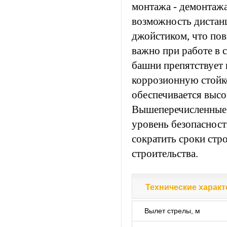
монтажа - демонтажа
возможность дистанц
джойстиком, что пов
важно при работе в 
башни препятствует 
коррозионную стойко
обеспечивается высо
Вышеперечисленные с
уровень безопасност
сократить сроки стр
строительства.
Технические характ
Технические характ
Вылет стрелы, м