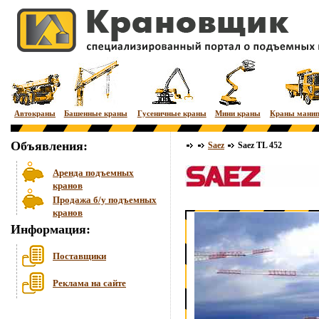
Автокраны
Башенные краны
Гусеничные краны
Мини краны
Краны мани
Объявления:
Saez
Saez TL 452
Аренда подъемных
кранов
Продажа б/у подъемных
кранов
Информация:
Поставщики
Реклама на сайте