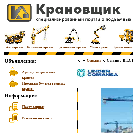
Автокраны
Башенные краны
Гусеничные краны
Мини краны
Краны мани
Объявления:
Comansa
Comansa 11 LC1
Аренда подъемных
кранов
Продажа б/у подъемных
кранов
Информация:
Поставщики
Реклама на сайте