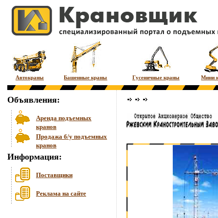
Автокраны
Башенные краны
Гусеничные краны
Мини 
Объявления:
Аренда подъемных
кранов
Продажа б/у подъемных
кранов
Информация:
Поставщики
Реклама на сайте