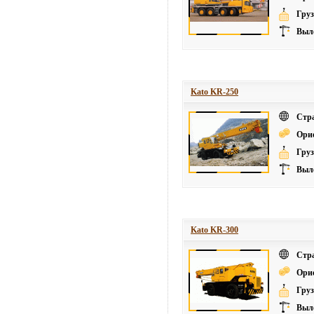
Груз
Выле
Kato KR-250
Стр
Ори
Груз
Выле
Kato KR-300
Стр
Ори
Груз
Выле