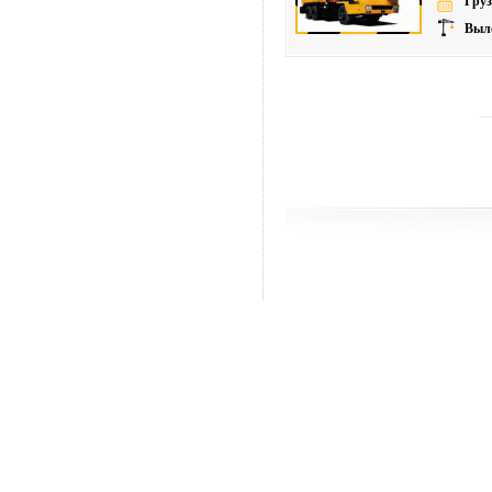
Груз
Выле