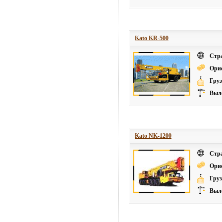
Kato KR-500
Стр
Ори
Груз
Выле
Kato NK-1200
Стр
Ори
Груз
Выле