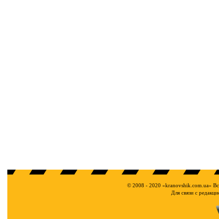
© 2008 - 2020 «kranovshik.com.ua» В
Для связи с редакц