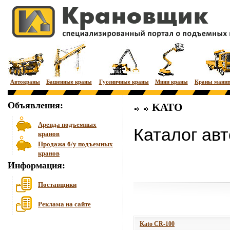
Автокраны
Башенные краны
Гусеничные краны
Мини краны
Краны мани
Объявления:
KATO
Аренда подъемных
Каталог ав
кранов
Продажа б/у подъемных
кранов
Информация:
Поставщики
Реклама на сайте
Kato CR-100