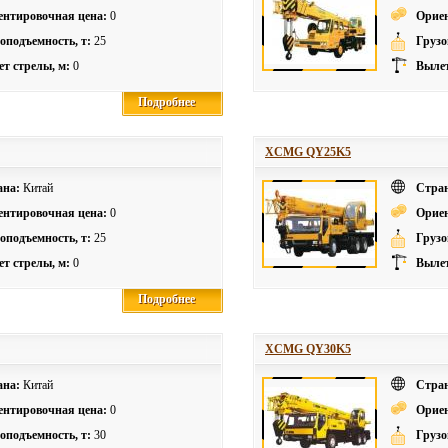
ентировочная цена:
0
Ориен
оподъемность, т:
25
Грузо
т стрелы, м:
0
Вылет
Подробнее
Подробнее
XCMG QY25K5
ана:
Китай
Стра
ентировочная цена:
0
Ориен
оподъемность, т:
25
Грузо
т стрелы, м:
0
Вылет
Подробнее
Подробнее
XCMG QY30K5
ана:
Китай
Стра
ентировочная цена:
0
Ориен
оподъемность, т:
30
Грузо