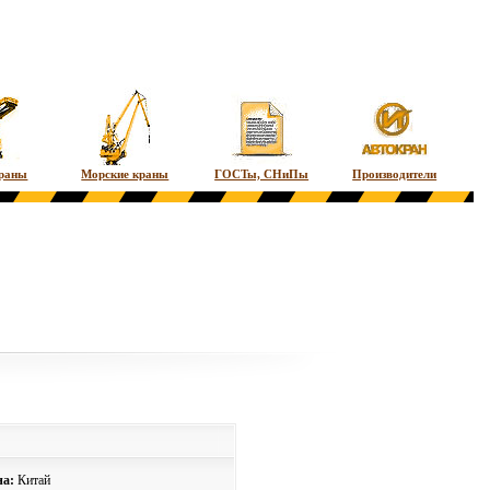
краны
Морские краны
ГОСТы, СНиПы
Производители
на:
Китай