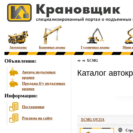
Автокраны
Башенные краны
Гусеничные краны
Мини 
Объявления:
XCMG
Каталог авто
Аренда подъемных
кранов
Продажа б/у подъемных
кранов
Информация:
Поставщики
Реклама на сайте
XCMG QY25A
Стр