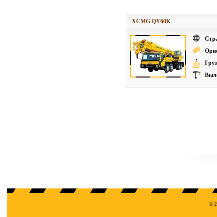
XCMG QY60K
Стр
Ори
Груз
Выле
© 2