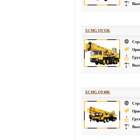
Выле
XCMG QY35K
Стр
Ори
Груз
Выле
XCMG QY40K
Стр
Ори
Груз
Выле