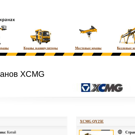
краны
Краны манипуляторы
Мостовые краны
Козловые 
кранов XCMG
XCMG QY25E
ана:
Китай
Стра