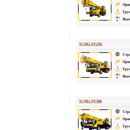
Ори
Груз
Выле
XCMG QY25K
Стр
Ори
Груз
Выле
XCMG QY30K
Стр
Ори
Груз