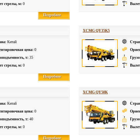
т стрелы, м:
0
Вылет
Подробнее
Подробнее
XCMG QY35K5
ана:
Китай
Стра
ентировочная цена:
0
Ориен
оподъемность, т:
35
Грузо
т стрелы, м:
0
Вылет
Подробнее
Подробнее
XCMG QY50K
ана:
Китай
Стра
ентировочная цена:
0
Ориен
оподъемность, т:
40
Грузо
т стрелы, м:
0
Вылет
Подробнее
Подробнее