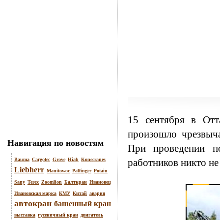
15 сентября в Отт
произошло чрезвыча
Навигация по новостям
При проведении п
Bauma
Cargotec
Grove
Hiab
Konecranes
работников никто не
Liebherr
Manitowoc
Palfinger
Potain
Sany
Terex
Zoomlion
Балткран
Ивановец
Ивановская марка
КМУ
Китай
авария
автокран
башенный кран
выставка
гусеничный кран
двигатель