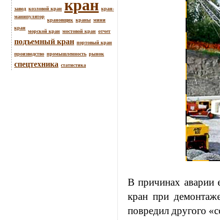
кран
завод
козловой кран
кран-
манипулятор
крановщик
краны
мини
кран
морской кран
мостовой кран
отчет
подъемный кран
портовый кран
производство
промышленность
рынок
спецтехника
статистика
В причинах аварии е
кран при демонтаже
повредил другого «с