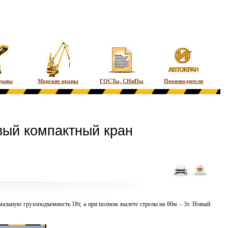
краны
Морские краны
ГОСТы, СНиПы
Производители
вый компактный кран
альную грузоподъемность 18т, а при полном вылете стрелы на 60м – 3т. Новый