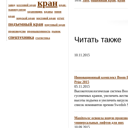
кран
Теги:
Jaso
,
башенный кран
,
кран
завод
козловой кран
кран-
манипулятор
крановщик
краны
мини
кран
морской кран
мостовой кран
отчет
подъемный кран
портовый кран
производство
промышленность
рынок
спецтехника
Читать также
статистика
10.11.2015
Инновационный комплект Boom Boo
Prize 2015
05.11.2015
Высокотехнологическая система Boo
гусеничных кранов, увеличить жестк
высоты подъема и увеличить нагрузк
список номинантов премии Swedish St
Manitowoc освоила новую произво
универсальных лифтов для них
10.09.2015