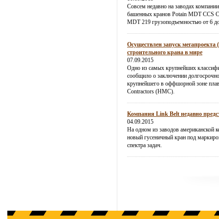
Совсем недавно на заводах компании
башенных кранов Potain MDT CCS 
MDT 219 грузоподъемностью от 6 до
Осуществлен запуск мегапроекта 
строительного крана в мире
07.09.2015
Одно из самых крупнейших классиф
сообщило о заключении долгосрочног
крупнейшего в оффшорной зоне плав
Contractors (HMC).
Компания Link Belt недавно пред
04.09.2015
На одном из заводов американской к
новый гусеничный кран под маркиро
спектра задач.