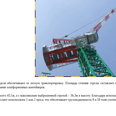
ели обеспечивают ее легкую транспортировку. Площадь сечения стрелы составляет вс
вания платформенных контейнеров.
его 45,1м, а с максимально выброшенной стрелой – 56,3м в высоту. Благодаря использ
оляет использовать 1 или 2 троса, что обеспечивает грузоподъемность 9 и 18 тонн соотв