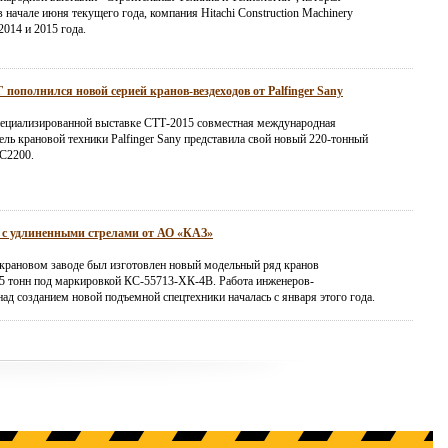
 начале июня текущего года, компания Hitachi Construction Machinery
2014 и 2015 года.
пополнился новой серией кранов-вездеходов от Palfinger Sany
ециализированной выставке СТТ-2015 совместная международная
ль крановой техники Palfinger Sany представила свой новый 220-тонный
C2200.
 с удлиненными стрелами от АО «КАЗ»
крановом заводе был изготовлен новый модельный ряд кранов
5 тонн под маркировкой КС-55713-ХК-4В. Работа инженеров-
ад созданием новой подъемной спецтехники началась с января этого года.