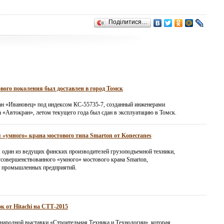
Поділитися…
вого поколения был доставлен в город Томск
н «Ивановец» под индексом КС-55735-7, созданный инженерами
а «Автокран», летом текущего года был сдан в эксплуатацию в Томск.
 «умного» крана мостового типа Smarton от Konecranes
, один из ведущих финских производителей грузоподъемной техники,
усовершенствованного «умного» мостового крана Smarton,
я промышленных предприятий.
к от Hitachi на СТТ-2015
народной выставки «Строительная Техника и Технологии», которая