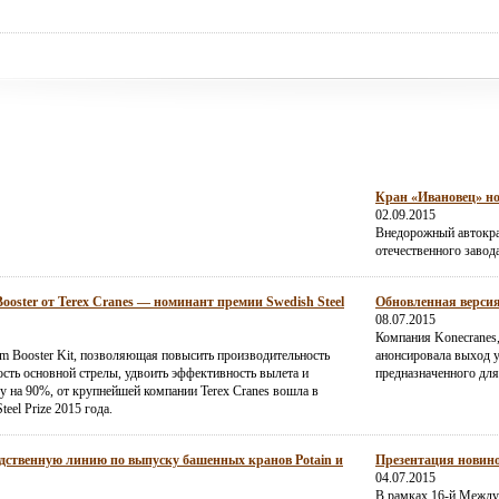
Кран «Ивановец» но
02.09.2015
Внедорожный автокра
отечественного завод
ster от Terex Cranes — номинант премии Swedish Steel
Обновленная версия
08.07.2015
Компания Konecranes
m Booster Kit, позволяющая повысить производительность
анонсировала выход 
ость основной стрелы, удвоить эффективность вылета и
предназначенного дл
у на 90%, от крупнейшей компании Terex Cranes вошла в
eel Prize 2015 года.
дственную линию по выпуску башенных кранов Potain и
Презентация новино
04.07.2015
В рамках 16-й Между