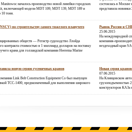
 Manitowoc началось производство новой линейки городских
состоялась в Москве в
Cit, включающей модели MDT 109, MDT 139, MDT 189 и
представила новинки 
 10 тонн.
(NSCV) по строительству самого тяжелого плавучего
Рынок России и СНГ 
25.06.2015
На международной сп
ицированных обществ — Регистр судоходство Ллойда
компания-производите
о контракта стоимостью в 1 миллиард долларов на поставку
вездеходный кран SA
учего крана для голландской компании Heerema Marine
ставила новую серию гусеничных кранов
Новая серия кранов
07.06.2015
омпании Link Belt Construction Equipment Co был выпущен
На Клинцовском авто
вкой ТСС-1400, предназначенный для выполнения широкого
грузоподъемностью 2
конструкторов КАЗа н