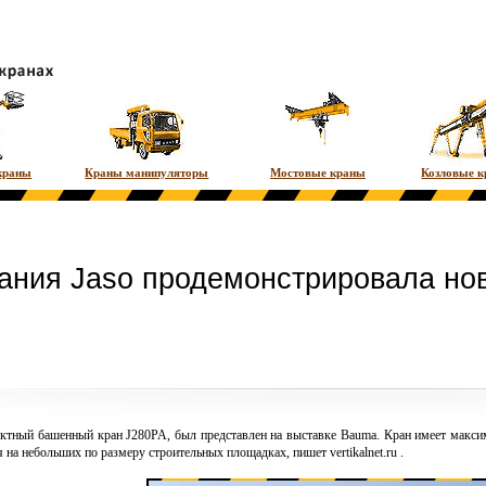
краны
Краны манипуляторы
Мостовые краны
Козловые 
ания Jaso продемонстрировала но
актный
башенный кран
J280PA, был представлен на выставке Bauma. Кран имеет максим
я на небольших по размеру строительных площадках, пишет
vertikalnet.ru
.