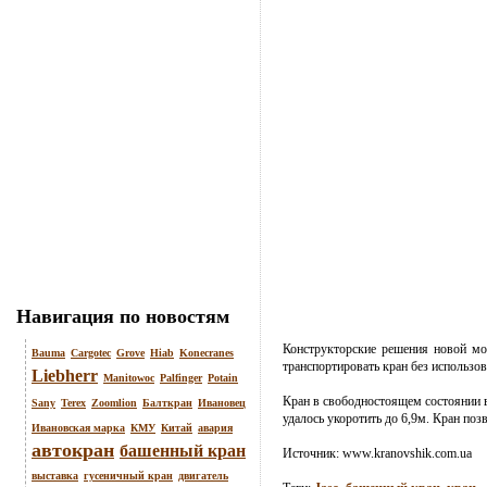
Навигация по новостям
Конструкторские решения новой мод
Bauma
Cargotec
Grove
Hiab
Konecranes
транспортировать кран без использо
Liebherr
Manitowoc
Palfinger
Potain
Кран
в свободностоящем состоянии вс
Sany
Terex
Zoomlion
Балткран
Ивановец
удалось укоротить до 6,9м. Кран позв
Ивановская марка
КМУ
Китай
авария
автокран
башенный кран
Источник:
www.kranovshik.com.ua
выставка
гусеничный кран
двигатель