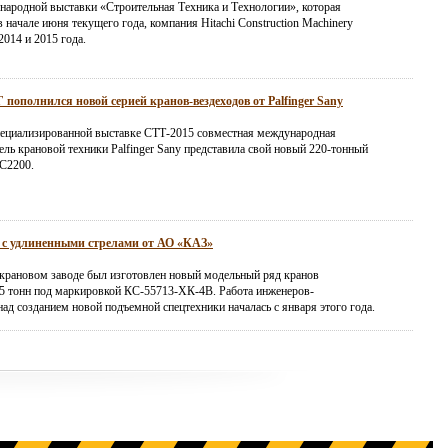
народной выставки «Строительная Техника и Технологии», которая
 начале июня текущего года, компания Hitachi Construction Machinery
2014 и 2015 года.
пополнился новой серией кранов-вездеходов от Palfinger Sany
ециализированной выставке СТТ-2015 совместная международная
ль крановой техники Palfinger Sany представила свой новый 220-тонный
C2200.
 с удлиненными стрелами от АО «КАЗ»
крановом заводе был изготовлен новый модельный ряд кранов
5 тонн под маркировкой КС-55713-ХК-4В. Работа инженеров-
ад созданием новой подъемной спецтехники началась с января этого года.