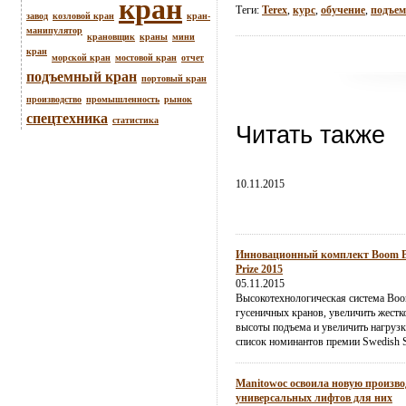
кран
Теги:
Terex
,
курс
,
обучение
,
подъе
завод
козловой кран
кран-
манипулятор
крановщик
краны
мини
кран
морской кран
мостовой кран
отчет
подъемный кран
портовый кран
производство
промышленность
рынок
спецтехника
статистика
Читать также
10.11.2015
Инновационный комплект Boom Boo
Prize 2015
05.11.2015
Высокотехнологическая система Boo
гусеничных кранов, увеличить жестк
высоты подъема и увеличить нагрузк
список номинантов премии Swedish St
Manitowoc освоила новую произво
универсальных лифтов для них