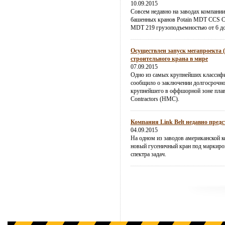
10.09.2015
Совсем недавно на заводах компании
башенных кранов Potain MDT CCS 
MDT 219 грузоподъемностью от 6 до
Осуществлен запуск мегапроекта 
строительного крана в мире
07.09.2015
Одно из самых крупнейших классиф
сообщило о заключении долгосрочног
крупнейшего в оффшорной зоне плав
Contractors (HMC).
Компания Link Belt недавно пред
04.09.2015
На одном из заводов американской к
новый гусеничный кран под маркиро
спектра задач.