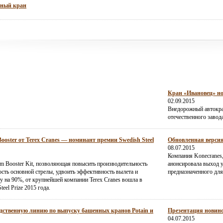
мный кран
Кран «Ивановец» но
02.09.2015
Внедорожный автокра
отечественного завод
ster от Terex Cranes — номинант премии Swedish Steel
Обновленная версия
08.07.2015
Компания Konecranes
m Booster Kit, позволяющая повысить производительность
анонсировала выход 
ость основной стрелы, удвоить эффективность вылета и
предназначенного дл
у на 90%, от крупнейшей компании Terex Cranes вошла в
eel Prize 2015 года.
дственную линию по выпуску башенных кранов Potain и
Презентация новино
04.07.2015