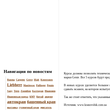
Навигация по новостям
Курсы должны позволить техническ
марки Genie. Все 5 курсов будут пр
Bauma
Cargotec
Grove
Hiab
Konecranes
Liebherr
В новых курсах уделяется большое 
Manitowoc
Palfinger
Potain
сдавать экзамен, на котором испыту
Sany
Terex
Zoomlion
Балткран
Ивановец
Ивановская марка
КМУ
Китай
авария
Так же стоит отметить, что указанн
автокран
башенный кран
Источник:
www.kranovshik.com.ua
выставка
гусеничный кран
двигатель