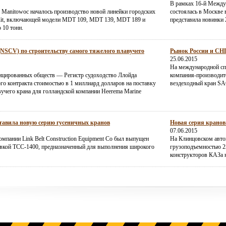
В рамках 16-й Между
 Manitowoc началось производство новой линейки городских
состоялась в Москве в
Cit, включающей модели MDT 109, MDT 139, MDT 189 и
представила новинки 
 10 тонн.
(NSCV) по строительству самого тяжелого плавучего
Рынок России и СНГ 
25.06.2015
На международной сп
ицированных обществ — Регистр судоходство Ллойда
компания-производите
о контракта стоимостью в 1 миллиард долларов на поставку
вездеходный кран SA
учего крана для голландской компании Heerema Marine
ставила новую серию гусеничных кранов
Новая серия кранов
07.06.2015
омпании Link Belt Construction Equipment Co был выпущен
На Клинцовском авто
вкой ТСС-1400, предназначенный для выполнения широкого
грузоподъемностью 2
конструкторов КАЗа н