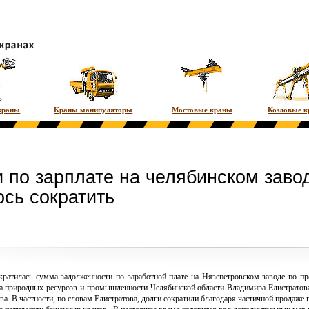
краны
Краны манипуляторы
Мостовые краны
Козловые 
и по зарплате на челябинском заво
ось сократить
кратилась сумма задолженности по заработной плате на Нязепетровском заводе по п
 природных ресурсов и промышленности Челябинской области Владимира Елистратова,
ва. В частности, по словам Елистратова, долги сократили благодаря частичной продаже