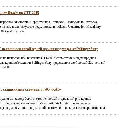
к от Hitachi на СТТ-2015
народной выставки «Строительная Техника и Технологии», которая
 начале июня текущего года, компания Hitachi Construction Machinery
2014 и 2015 года.
пополнился новой серией кранов-вездеходов от Palfinger Sany
ециализированной выставке СТТ-2015 совместная международная
ль крановой техники Palfinger Sany представила свой новый 220-тонный
C2200.
 с удлиненными стрелами от АО «КАЗ»
крановом заводе был изготовлен новый модельный ряд кранов
5 тонн под маркировкой КС-55713-ХК-4В. Работа инженеров-
ад созданием новой подъемной спецтехники началась с января этого года.