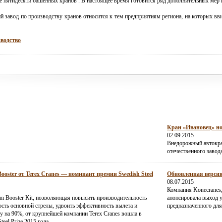
е пятидесяти
башенных кранов
. В настоящее время готовится ряд дополнительных мер
й завод по производству кранов относится к тем предприятиям региона, на которых вв
водство
Кран «Ивановец» но
02.09.2015
Внедорожный автокра
отечественного завод
ster от Terex Cranes — номинант премии Swedish Steel
Обновленная версия
08.07.2015
Компания Konecranes
m Booster Kit, позволяющая повысить производительность
анонсировала выход 
ость основной стрелы, удвоить эффективность вылета и
предназначенного дл
у на 90%, от крупнейшей компании Terex Cranes вошла в
eel Prize 2015 года.