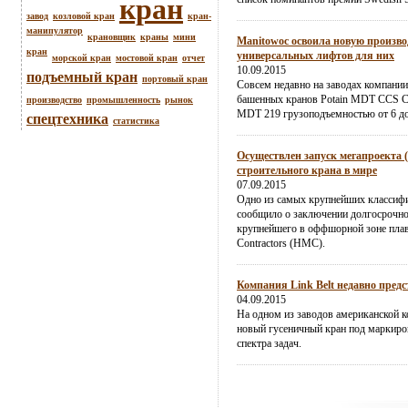
кран
завод
козловой кран
кран-
манипулятор
крановщик
краны
мини
Manitowoc освоила новую произво
кран
универсальных лифтов для них
морской кран
мостовой кран
отчет
10.09.2015
подъемный кран
портовый кран
Совсем недавно на заводах компании
башенных кранов Potain MDT CCS 
производство
промышленность
рынок
MDT 219 грузоподъемностью от 6 до
спецтехника
статистика
Осуществлен запуск мегапроекта 
строительного крана в мире
07.09.2015
Одно из самых крупнейших классиф
сообщило о заключении долгосрочног
крупнейшего в оффшорной зоне плав
Contractors (HMC).
Компания Link Belt недавно пред
04.09.2015
На одном из заводов американской к
новый гусеничный кран под маркиро
спектра задач.