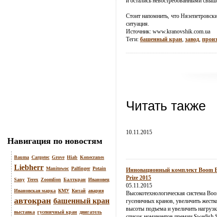
и остались невостребованными свыш
Стоит напомнить, что Нязепетровски
ситуация.
Источник:
www.kranovshik.com.ua
Теги:
башенный кран
,
завод
,
произ
Читать также
10.11.2015
Навигация по новостям
Bauma
Cargotec
Grove
Hiab
Konecranes
Liebherr
Manitowoc
Palfinger
Potain
Инновационный комплект Boom Boo
Prize 2015
Sany
Terex
Zoomlion
Балткран
Ивановец
05.11.2015
Ивановская марка
КМУ
Китай
авария
Высокотехнологическая система Boo
автокран
башенный кран
гусеничных кранов, увеличить жестк
высоты подъема и увеличить нагрузк
выставка
гусеничный кран
двигатель
список номинантов премии Swedish St