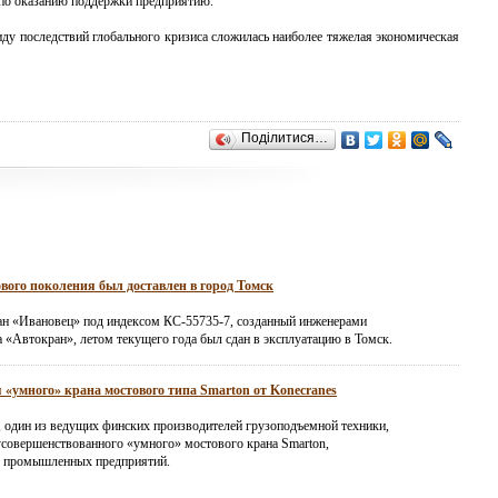
 по оказанию поддержки предприятию.
иду последствий глобального кризиса сложилась наиболее тяжелая экономическая
Поділитися…
вого поколения был доставлен в город Томск
н «Ивановец» под индексом КС-55735-7, созданный инженерами
а «Автокран», летом текущего года был сдан в эксплуатацию в Томск.
 «умного» крана мостового типа Smarton от Konecranes
, один из ведущих финских производителей грузоподъемной техники,
усовершенствованного «умного» мостового крана Smarton,
я промышленных предприятий.