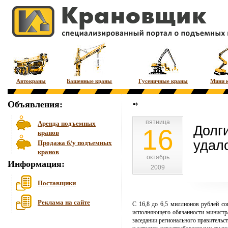
Автокраны
Башенные краны
Гусеничные краны
Мини 
Объявления:
пятница
пятница
Аренда подъемных
Долг
16
кранов
удал
Продажа б/у подъемных
кранов
октябрь
октябрь
Информация:
2009
2009
Поставщики
Реклама на сайте
C 16,8 до 6,5 миллионов рублей со
исполняющего обязанности министра
заседании регионального правительст