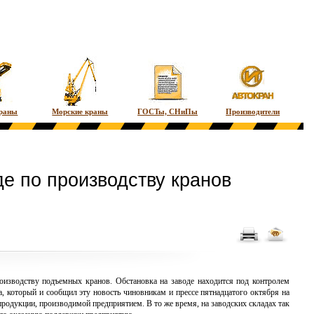
краны
Морские краны
ГОСТы, СНиПы
Производители
де по производству кранов
роизводству подъемных кранов. Обстановка на заводе находится под контролем
 который и сообщил эту новость чиновникам и прессе пятнадцатого октября на
 продукции, производимой предприятием. В то же время, на заводских складах так