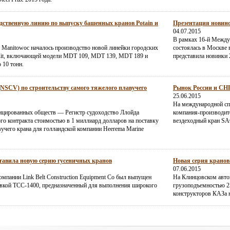
дственную линию по выпуску башенных кранов Potain и
Презентация новино
04.07.2015
В рамках 16-й Между
 Manitowoc началось производство новой линейки городских
состоялась в Москве в
Cit, включающей модели MDT 109, MDT 139, MDT 189 и
представила новинки 
 10 тонн.
(NSCV) по строительству самого тяжелого плавучего
Рынок России и СНГ 
25.06.2015
На международной сп
ицированных обществ — Регистр судоходство Ллойда
компания-производите
о контракта стоимостью в 1 миллиард долларов на поставку
вездеходный кран SA
учего крана для голландской компании Heerema Marine
ставила новую серию гусеничных кранов
Новая серия кранов
07.06.2015
омпании Link Belt Construction Equipment Co был выпущен
На Клинцовском авто
вкой ТСС-1400, предназначенный для выполнения широкого
грузоподъемностью 2
конструкторов КАЗа н