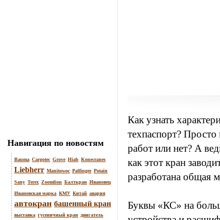
Как узнать характери
техпаспорт? Просто 
Навигация по новостям
работ или нет? А вед
Bauma
Cargotec
Grove
Hiab
Konecranes
как этот кран заводи
Liebherr
Manitowoc
Palfinger
Potain
разработана общая м
Sany
Terex
Zoomlion
Балткран
Ивановец
Ивановская марка
КМУ
Китай
авария
автокран
башенный кран
Буквы «КС» на боль
выставка
гусеничный кран
двигатель
устройства и расши