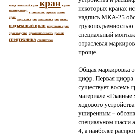
кран
завод
козловой кран
кран-
некоторых кранах ис
манипулятор
крановщик
краны
мини
надпись МКА-25 обо
кран
морской кран
мостовой кран
отчет
грузоподъемностью 
подъемный кран
портовый кран
специальный монтаж
производство
промышленность
рынок
спецтехника
статистика
отраслевая маркиров
проще.
Общая маркировка о
цифр. Первая цифра 
существует восемь г
материале «Главные 
ходового устройства
уширенным – обознач
специальном шасси а
4, а наиболее распр