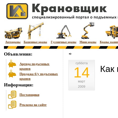
Автокраны
Башенные краны
Гусеничные краны
Мини краны
Краны мани
Объявления:
суббота
суббота
Аренда подъемных
Как
14
кранов
Продажа б/у подъемных
кранов
март
март
Информация:
2009
2009
Поставщики
Реклама на сайте