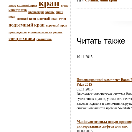
кран
Теги:
Cormidi
,
мини кран
завод
козловой кран
кран-
манипулятор
крановщик
краны
мини
кран
морской кран
мостовой кран
отчет
подъемный кран
портовый кран
производство
промышленность
рынок
спецтехника
Читать также
статистика
10.11.2015
Инновационный комплект Boom Boo
Prize 2015
05.11.2015
Высокотехнологическая система Boo
гусеничных кранов, увеличить жестк
высоты подъема и увеличить нагрузк
список номинантов премии Swedish St
Manitowoc освоила новую произво
универсальных лифтов для них
10.09.2015