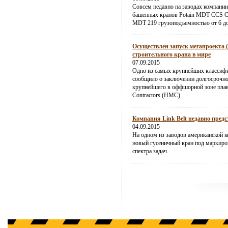
Совсем недавно на заводах компании
башенных кранов Potain MDT CCS 
MDT 219 грузоподъемностью от 6 до
Осуществлен запуск мегапроекта 
строительного крана в мире
07.09.2015
Одно из самых крупнейших классиф
сообщило о заключении долгосрочног
крупнейшего в оффшорной зоне плав
Contractors (HMC).
Компания Link Belt недавно пред
04.09.2015
На одном из заводов американской к
новый гусеничный кран под маркиро
спектра задач.