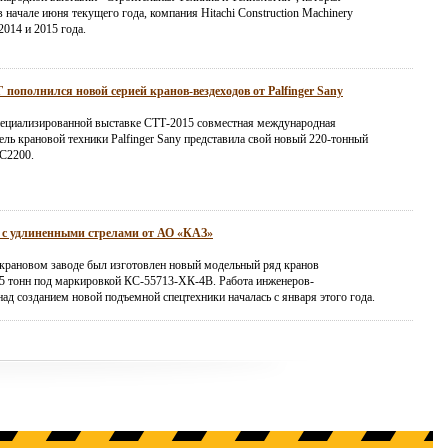
 начале июня текущего года, компания Hitachi Construction Machinery
2014 и 2015 года.
пополнился новой серией кранов-вездеходов от Palfinger Sany
ециализированной выставке СТТ-2015 совместная международная
ль крановой техники Palfinger Sany представила свой новый 220-тонный
C2200.
 с удлиненными стрелами от АО «КАЗ»
крановом заводе был изготовлен новый модельный ряд кранов
5 тонн под маркировкой КС-55713-ХК-4В. Работа инженеров-
ад созданием новой подъемной спецтехники началась с января этого года.