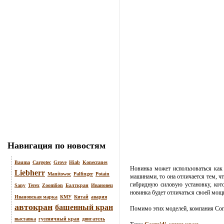
Навигация по новостям
Bauma
Cargotec
Grove
Hiab
Konecranes
Новинка может использоваться ка
Liebherr
Manitowoc
Palfinger
Potain
машинами, то она отличается тем, ч
гибридную силовую установку, кот
Sany
Terex
Zoomlion
Балткран
Ивановец
новинка будет отличаться своей мощ
Ивановская марка
КМУ
Китай
авария
автокран
башенный кран
Помимо этих моделей, компания Cor
выставка
гусеничный кран
двигатель