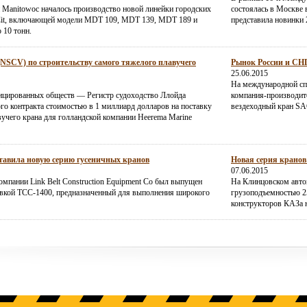
 Manitowoc началось производство новой линейки городских
состоялась в Москве в
Cit, включающей модели MDT 109, MDT 139, MDT 189 и
представила новинки 
 10 тонн.
(NSCV) по строительству самого тяжелого плавучего
Рынок России и СНГ 
25.06.2015
На международной сп
ицированных обществ — Регистр судоходство Ллойда
компания-производите
о контракта стоимостью в 1 миллиард долларов на поставку
вездеходный кран SA
учего крана для голландской компании Heerema Marine
ставила новую серию гусеничных кранов
Новая серия кранов
07.06.2015
омпании Link Belt Construction Equipment Co был выпущен
На Клинцовском авто
вкой ТСС-1400, предназначенный для выполнения широкого
грузоподъемностью 2
конструкторов КАЗа н