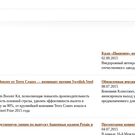
Кран «Ивановец» но
02.09.2015
Внедорожный автокра
отечественного завод
ster от Terex Cranes — номинант премии Swedish Steel
Обновленная версия
08.07.2015
Компания Konecranes
m Booster Kit, позволяющая повысить производительность
анонсировала выход 
ость основной стрелы, удвоить эффективность вылета и
предназначенного дл
у на 90%, от крупнейшей компании Terex Cranes вошла в
eel Prize 2015 года.
дственную линию по выпуску башенных кранов Potain и
Презентация новино
04.07.2015
В рамках 16-й Между