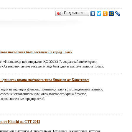
Поділитися…
вого поколения был доставлен в город Томск
н «Ивановец» под индексом КС-55735-7, созданный инженерами
а «Автокран», летом текущего года был сдан в эксплуатацию в Томск.
 «умного» крана мостового типа Smarton от Konecranes
, один из ведущих финских производителей грузоподъемной техники,
усовершенствованного «умного» мостового крана Smarton,
я промышленных предприятий.
к от Hitachi на СТТ-2015
народной выставки «Строительная Техника и Технологии», которая