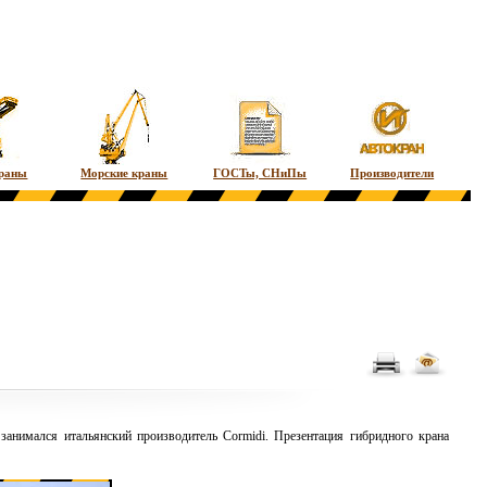
краны
Морские краны
ГОСТы, СНиПы
Производители
нимался итальянский производитель Cormidi. Презентация гибридного крана