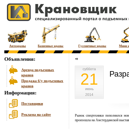
Автокраны
Башенные краны
Гусеничные краны
Мини 
Объявления:
суббота
суббота
Аренда подъемных
Разра
21
кранов
Продажа б/у подъемных
кранов
июнь
июнь
Информация:
2014
2014
Поставщики
Реклама на сайте
Рынок спецтехники пополнился нов
произошла на Амстердамской выста