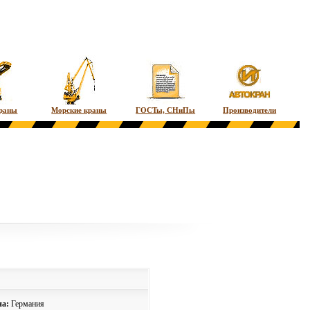
краны
Морские краны
ГОСТы, СНиПы
Производители
на:
Германия