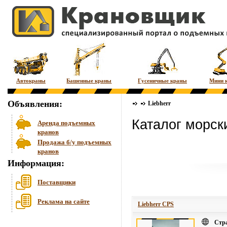
Автокраны
Башенные краны
Гусеничные краны
Мини 
Объявления:
Liebherr
Каталог морски
Аренда подъемных
кранов
Продажа б/у подъемных
кранов
Информация:
Поставщики
Реклама на сайте
Liebherr CPS
Стр