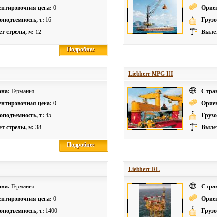
ентировочная цена:
0
Ориен
оподъемность, т:
16
Грузо
т стрелы, м:
12
Вылет
Подробнее
Подробнее
Liebherr MPG III
ана:
Германия
Стра
ентировочная цена:
0
Ориен
оподъемность, т:
45
Грузо
т стрелы, м:
38
Вылет
Подробнее
Подробнее
Liebherr RL
ана:
Германия
Стра
ентировочная цена:
0
Ориен
оподъемность, т:
1400
Грузо