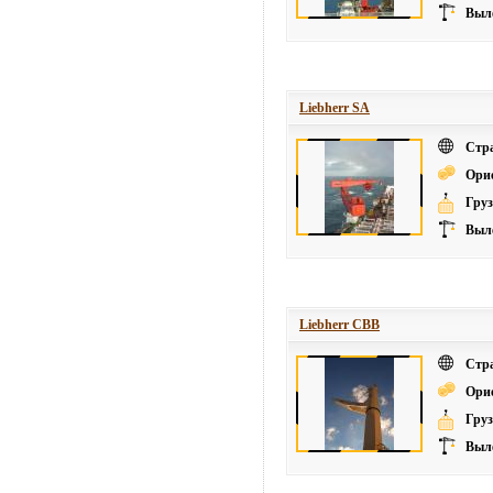
Выле
Liebherr SA
Стр
Ори
Груз
Выле
Liebherr СВВ
Стр
Ори
Груз
Выле