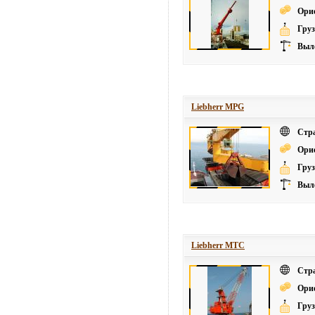
Ори
Груз
Выле
Liebherr MPG
Стр
Ори
Груз
Выле
Liebherr MTC
Стр
Ори
Груз