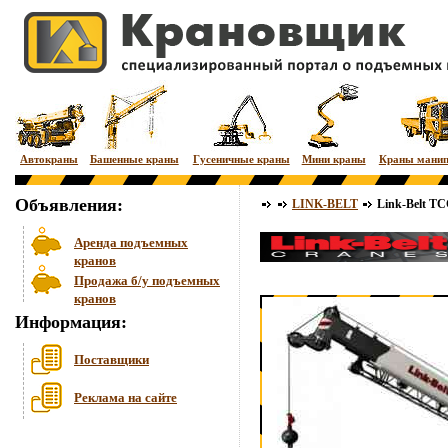
Автокраны
Башенные краны
Гусеничные краны
Мини краны
Краны мани
Объявления:
LINK-BELT
Link-Belt TC
Аренда подъемных
кранов
Продажа б/у подъемных
кранов
Информация:
Поставщики
Реклама на сайте