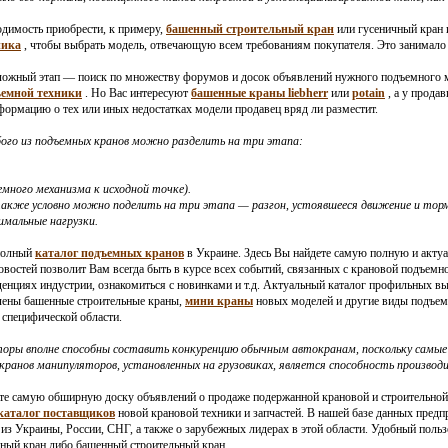
одимость приобрести, к примеру,
башенный строительный кран
или гусеничный кран 
ника
, чтобы выбрать модель, отвечающую всем требованиям покупателя. Это занимало 
сложный этап — поиск по множеству форумов и досок объявлений нужного подъемного м
ъемной техники
. Но Вас интересуют
башенные краны liebherr
или
potain
, а у прода
нформацию о тех или иных недостатках модели продавец вряд ли разместит.
бого из подъемных кранов можно разделить на три этапа:
емного механизма к исходной точке).
также условно можно поделить на три этапа — разгон, устоявшееся движение и тор
мальные нагрузки.
полный
каталог подъемных кранов
в Украине. Здесь Вы найдете самую полную и акт
остей позволит Вам всегда быть в курсе всех событий, связанных с крановой подъемно
денциях индустрии, ознакомиться с новинками и т.д. Актуальный каталог профильных в
влены башенные строительные краны,
мини краны
новых моделей и другие виды подъем
 специфической области.
торы вполне способны составить конкуренцию обычным автокранам, поскольку самы
анов манипуляторов, установленных на грузовиках, является способность производит
те самую обширную доску объявлений о продаже подержанной крановой и строительной 
каталог поставщиков
новой крановой техники и запчастей. В нашей базе данных пре
з Украины, России, СНГ, а также о зарубежных лидерах в этой области. Удобный польз
ный кран либо башенный строительный кран .