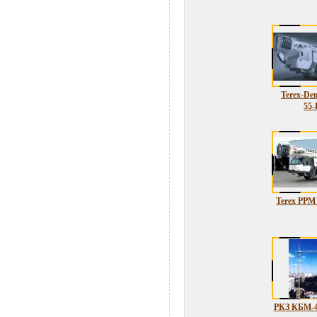
Terex-De
55-
Terex PPM
РКЗ КБМ-4