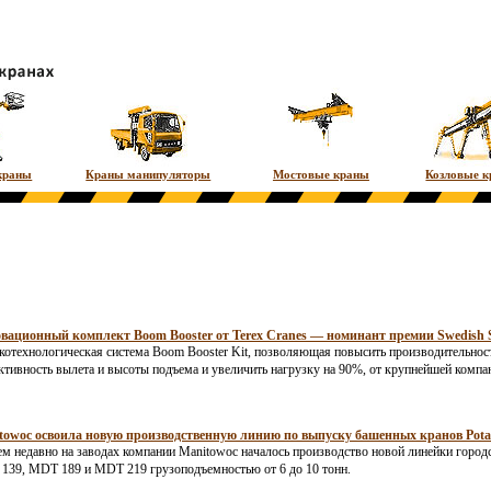
краны
Краны манипуляторы
Мостовые краны
Козловые 
вационный комплект Boom Booster от Terex Cranes — номинант премии Swedish Ste
отехнологическая система Boom Booster Kit, позволяющая повысить производительность
тивность вылета и высоты подъема и увеличить нагрузку на 90%, от крупнейшей компани
towoc освоила новую производственную линию по выпуску башенных кранов Pota
ем недавно на заводах компании Manitowoc началось производство новой линейки гор
139, MDT 189 и MDT 219 грузоподъемностью от 6 до 10 тонн.