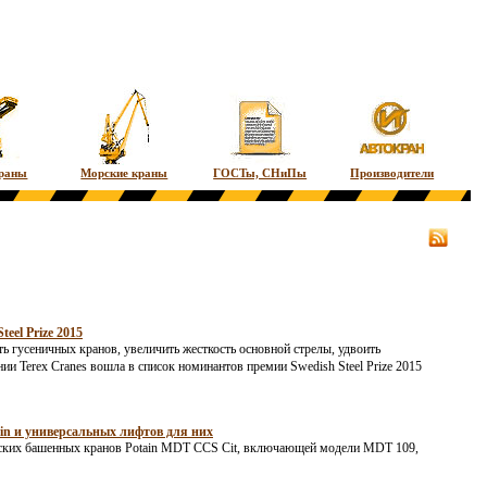
краны
Морские краны
ГОСТы, СНиПы
Производители
el Prize 2015
 гусеничных кранов, увеличить жесткость основной стрелы, удвоить
и Terex Cranes вошла в список номинантов премии Swedish Steel Prize 2015
in и универсальных лифтов для них
одских башенных кранов Potain MDT CCS Cit, включающей модели MDT 109,