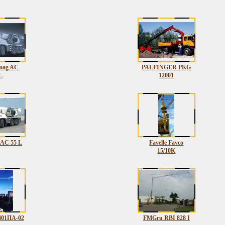
mag AC
PALFINGER PKG
L
12001
 AC 55 L
Favelle Favco
15/10K
01ПА-02
FMGru RBI 828 I