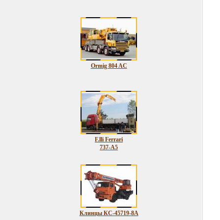
Ormig 804 AC
F.lli Ferrari
737-A5
Клинцы КС-45719-8А