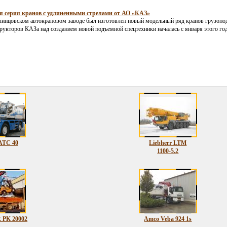
я серия кранов с удлиненными стрелами от АО «КАЗ»
линцовском автокрановом заводе был изготовлен новый модельный ряд кранов грузопо
рукторов КАЗа над созданием новой подъемной спецтехники началась с января этого год
 ATC 40
Liebherr LTM
1100-5.2
PK 20002
Amco Veba 924 1s