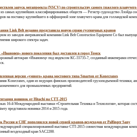
ествлен запуск мегапроекта (NSCV) по строительству самого тяжелого плавучего
 из самых крупнейших классифицированных обществ — Регистр судоходство Ллойда соо
ров на поставку крупнейшего в оффшорной зоне плавучего крана для голландской комп
ания Link Belt недавно представила новую серию гусеничных кранов
ном из заводов американской компании Link Belt Construction Equipment Co был выпу
нения широкого спектра задач.
 «Ивановец» нового поколения был доставлен в город Томск
рожный автокран «Ивановец» под индексом КС-55735-7, созданный инженерами отечест
ск.
вленная версия «умного» крана мостового типа Smarton от Konecranes
ния Konecranes, один из ведущих финских производителей грузоподъемной техники, а
назначенного для промышленных предприятий.
ентация новинок от Hitachi на СТТ-2015
ках 16-й Международной выставки «Строительная Техника и Технологии», которая состоя
nery представила новинки 2014 и 2015 года.
к России и СНГ пополнился новой серией кранов-вездеходов от Palfinger Sany
ждународной специализированной выставке СТТ-2015 совместная международная компан
тонный вездеходный кран SAC2200.