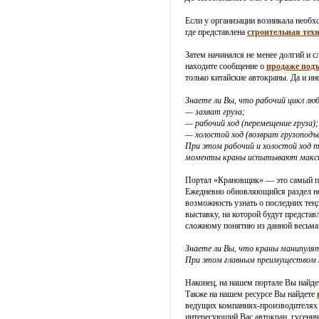
Если у организации возникала необх
где представлена
строительная тех
Затем начинался не менее долгий и 
находите сообщение о
продаже под
только китайские автокраны. Да и и
Знаете ли Вы, что рабочий цикл лю
— захват груза;
— рабочий ход (перемещение груза);
— холостой ход (возврат грузоподъ
При этом рабочий и холостой ход 
моменты краны испытывают макси
Портал «Крановщик» — это самый 
Ежедневно обновляющийся раздел нов
возможность узнать о последних тен
выставку, на которой будут предста
сложному понятию из данной весьма
Знаете ли Вы, что краны манипуля
При этом главным преимуществом кр
Наконец, на нашем портале Вы найде
Также на нашем ресурсе Вы найдете
ведущих компаниях-производителях и
интересующий Вас автокран, гусенич