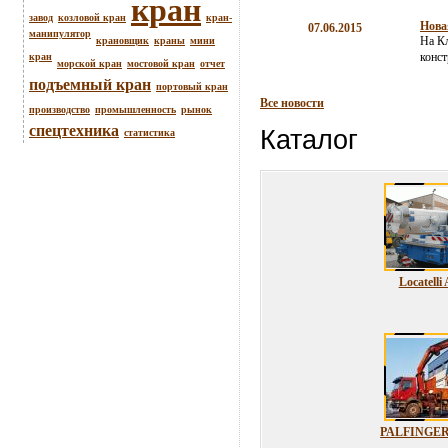
кран
завод
козловой кран
кран-
Нова
07.06.2015
манипулятор
На К
крановщик
краны
мини
конст
кран
морской кран
мостовой кран
отчет
подъемный кран
портовый кран
Все новости
производство
промышленность
рынок
спецтехника
Каталог
статистика
Locatelli
PALFINGER 