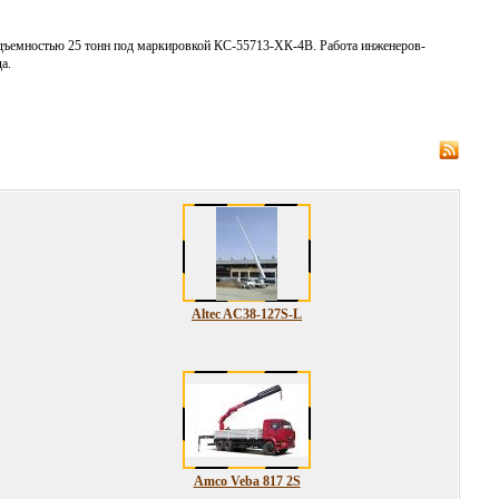
дъемностью 25 тонн под маркировкой КС-55713-ХК-4В. Работа инженеров-
а.
Altec AC38-127S-L
Amco Veba 817 2S