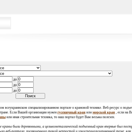
до
до
до
вом всеукраинском специализированном портале о крановой технике. Веб-ресурс о под
стране. Если Вашей организации нужен
гусеничный кран
или
морской кран
, если на 
аны
или иная строительная техника, то наш портал будет Вам весьма полезен.
е краны были деревянными, а цельнометаллический подъемный кран впервые был постр
было веб-портала, посвященного такой непростой и узкоспециализированной теме, как