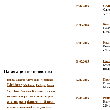
Осущ
07.09.2015
Одно
долла
Комп
04.09.2015
На од
выпол
Кран
02.09.2015
Внедо
в Том
Обно
08.07.2015
Компа
пред
Навигация по новостям
През
Bauma
Cargotec
Grove
Hiab
Konecranes
04.07.2015
В рам
Liebherr
Manitowoc
Palfinger
Potain
Machi
Sany
Terex
Zoomlion
Балткран
Ивановец
Ивановская марка
КМУ
Китай
авария
Рыно
25.06.2015
автокран
башенный кран
На ме
220-
выставка
гусеничный кран
двигатель