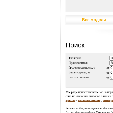
Поиск
Тип крана
Производитель
Грузоподъемность, т
от
Вылет стрелы, м
от
Высота подъема
от
Мы рады приветствовать Вас на пер
сайт, не имеющий аналогов в нашей 
краны
и
козловые краны
,
автокр
Знаете ли Вы, что первые подъемны
До сегодняшнего дня в Украине не 