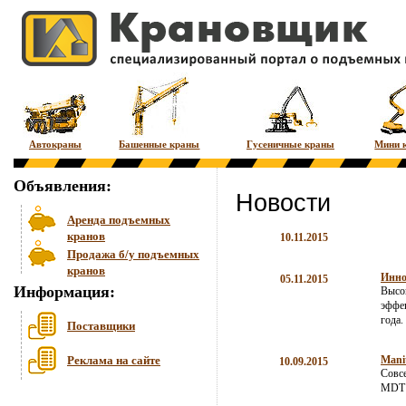
Автокраны
Башенные краны
Гусеничные краны
Мини 
Объявления:
Новости
Аренда подъемных
кранов
10.11.2015
Продажа б/у подъемных
кранов
Инно
05.11.2015
Информация:
Высок
эффек
года.
Поставщики
Реклама на сайте
Mani
10.09.2015
Совс
MDT 