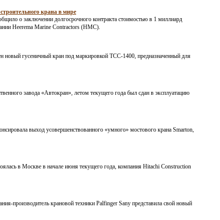
 строительного крана в мире
бщило о заключении долгосрочного контракта стоимостью в 1 миллиард
ании Heerema Marine Contractors (HMC).
щен новый гусеничный кран под маркировкой ТСС-1400, предназначенный для
венного завода «Автокран», летом текущего года был сдан в эксплуатацию
нонсировала выход усовершенствованного «умного» мостового крана Smarton,
лась в Москве в начале июня текущего года, компания Hitachi Construction
ия-производитель крановой техники Palfinger Sany представила свой новый