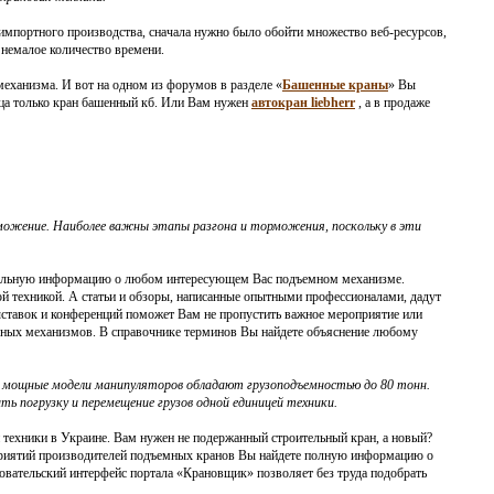
импортного производства, сначала нужно было обойти множество веб-ресурсов,
немалое количество времени.
еханизма. И вот на одном из форумов в разделе «
Башенные краны
» Вы
вца только кран башенный кб. Или Вам нужен
автокран liebherr
, а в продаже
можение. Наиболее важны этапы разгона и торможения, поскольку в эти
уальную информацию о любом интересующем Вас подъемном механизме.
й техникой. А статьи и обзоры, написанные опытными профессионалами, дадут
ыставок и конференций поможет Вам не пропустить важное мероприятие или
ных механизмов. В справочнике терминов Вы найдете объяснение любому
е мощные модели манипуляторов обладают грузоподъемностью до 80 тонн.
ь погрузку и перемещение грузов одной единицей техники.
техники в Украине. Вам нужен не подержанный строительный кран, а новый?
дприятий производителей подъемных кранов Вы найдете полную информацию о
овательский интерфейс портала «Крановщик» позволяет без труда подобрать